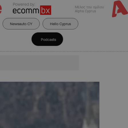
Powered by:
Μέλος του ομίλου
Alpha Cyprus
Newsauto CY
Hello Cyprus
Podcasts