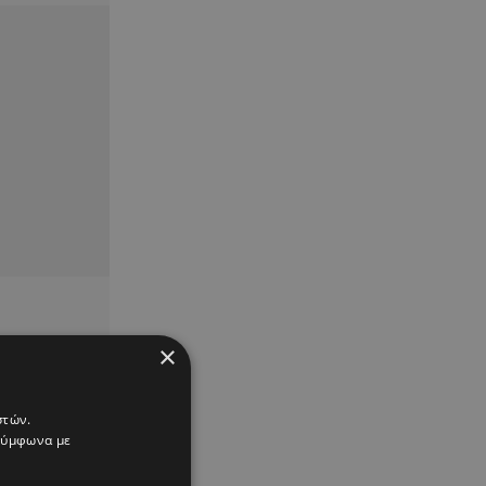
×
στών.
 σύμφωνα με