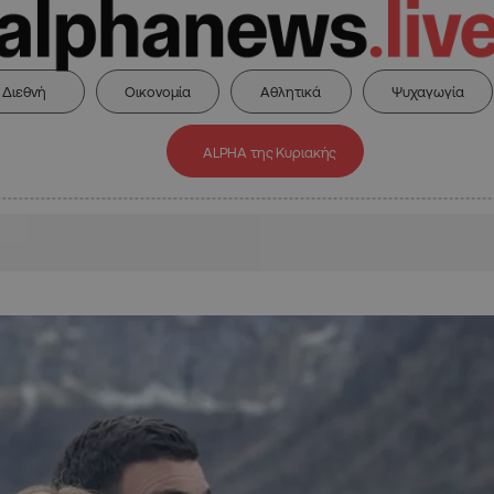
Διεθνή
Οικονομία
Αθλητικά
Ψυχαγωγία
ALPHA της Κυριακής