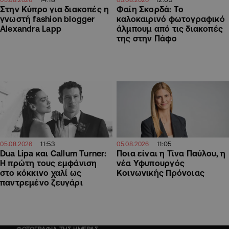
Στην Κύπρο για διακοπές η
Φαίη Σκορδά: Το
γνωστή fashion blogger
καλοκαιρινό φωτογραφικό
Alexandra Lapp
άλμπουμ από τις διακοπές
της στην Πάφο
11:53
11:05
05.08.2026
05.08.2026
Dua Lipa και Callum Turner:
Ποια είναι η Τίνα Παύλου, η
Η πρώτη τους εμφάνιση
νέα Υφυπουργός
στο κόκκινο χαλί ως
Κοινωνικής Πρόνοιας
παντρεμένο ζευγάρι