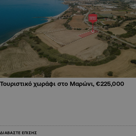
Τουριστικό χωράφι στο Μαρώνι, €225,000
ΔΙΑΒΑΣΤΕ ΕΠΙΣΗΣ