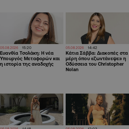
15:20
14:42
05.08.2026
05.08.2026
Ευανθία Τσολάκη: Η νέα
Κάτια Σάββα: Διακοπές στα
Υπουργός Μεταφορών και
μέρη όπου «ζωντάνεψε» η
η ιστορία της αναδοχής
Οδύσσεια του Christopher
Nolan
14:18
12:03
05.08.2026
05.08.2026