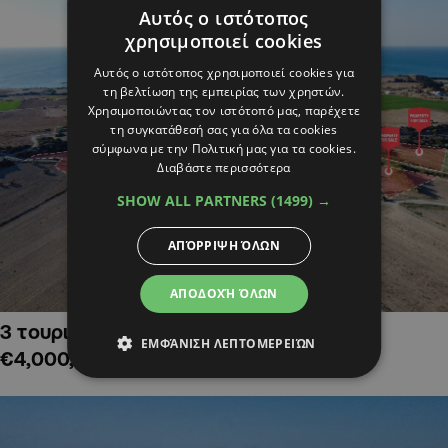
Αυτός ο ιστότοπος
χρησιμοποιεί cookies
Αυτός ο ιστότοπος χρησιμοποιεί cookies για
τη βελτίωση της εμπειρίας των χρηστών.
Χρησιμοποιώντας τον ιστότοπό μας, παρέχετε
τη συγκατάθεσή σας για όλα τα cookies
σύμφωνα με την Πολιτική μας για τα cookies.
Διαβάστε περισσότερα
SHOW ALL PARTNERS
(1499) →
ΑΠΌΡΡΙΨΗ ΌΛΩΝ
ΑΠΟΔΟΧΉ ΌΛΩΝ
3 τουριστικά χωράφια στην Αλαμινό,
ΕΜΦΆΝΙΣΗ ΛΕΠΤΟΜΕΡΕΙΏΝ
€4,000,000