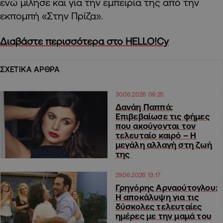
ενώ μίλησε και για την εμπειρία της από την
εκπομπή «Στην Πρίζα».
Διαβάστε περισσότερα στο HELLO!Cy
ΣΧΕΤΙΚΑ ΑΡΘΡΑ
30.06.2026 09:25
Δανάη Παππά:
Επιβεβαίωσε τις φήμες
που ακούγονται τον
τελευταίο καιρό – Η
μεγάλη αλλαγή στη ζωή
της
29.06.2026 13:17
Γρηγόρης Αρναούτογλου:
Η αποκάλυψη για τις
δύσκολες τελευταίες
ημέρες με την μαμά του