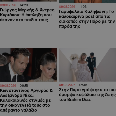
14:20
09.08.2026
11:03
09.08.2026
Γιώργος Μερκής & Άντρεα
Γαρυφαλλιά Καληφώνη: To
Κυριάκου: Η έκπληξη που
καλοκαιρινό post από τις
έκαναν στα παιδιά τους
διακοπές στην Πάρο με την
παρέα της
17:06
08.08.2026
09:51
09.08.2026
Στην Πάρο γράφτηκε το πιο
Κωνσταντίνος Αργυρός &
όμορφο κεφάλαιο της ζωής
Αλεξάνδρα Νίκα:
του Brahim Díaz
Καλοκαιρινές στιγμές με
την οικογένειά τους στο
απέραντο γαλάζιο