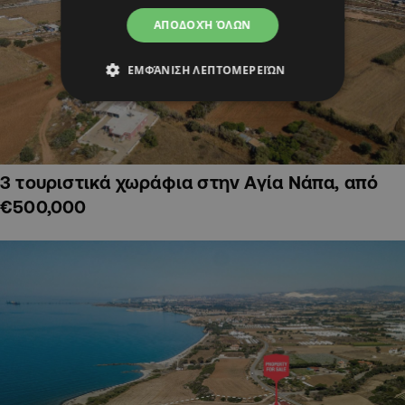
ΑΠΟΔΟΧΉ ΌΛΩΝ
ΕΜΦΆΝΙΣΗ ΛΕΠΤΟΜΕΡΕΙΏΝ
3 τουριστικά χωράφια στην Αγία Νάπα, από
€500,000