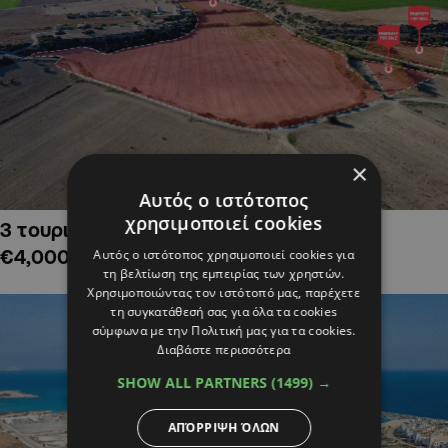
×
Αυτός ο ιστότοπος
χρησιμοποιεί cookies
3 τουριστικά χωράφια στην Αλαμινό,
€4,000,000
Αυτός ο ιστότοπος χρησιμοποιεί cookies για
τη βελτίωση της εμπειρίας των χρηστών.
Χρησιμοποιώντας τον ιστότοπό μας, παρέχετε
τη συγκατάθεσή σας για όλα τα cookies
σύμφωνα με την Πολιτική μας για τα cookies.
Διαβάστε περισσότερα
SHOW ALL PARTNERS
(1499) →
ΑΠΌΡΡΙΨΗ ΌΛΩΝ