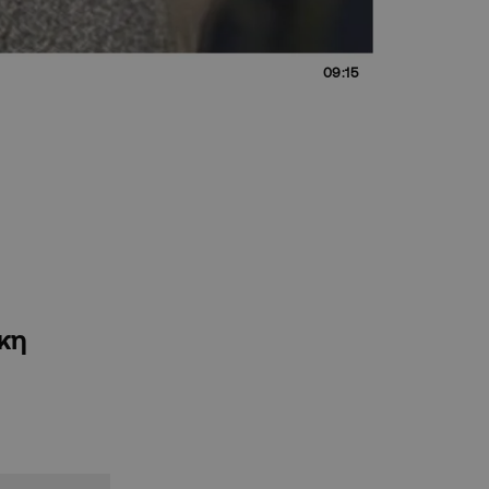
09:15
άκη