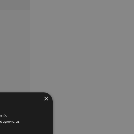
×
στών.
 σύμφωνα με