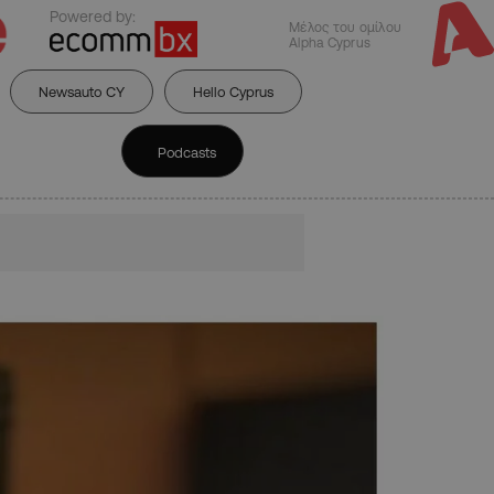
Powered by:
Μέλος του ομίλου
Alpha Cyprus
Newsauto CY
Hello Cyprus
Podcasts