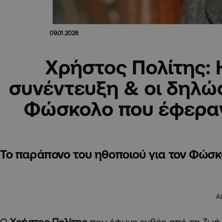
09.01.2026
Χρήστος Πολίτης: 
συνέντευξη & οι δηλώσ
Φώσκολο που έφεραν
Το παράπονο του ηθοποιού για τον Φώσκο
A
O
Χρήστος Πολίτης
που έφυγε εχθές από τη ζωή 