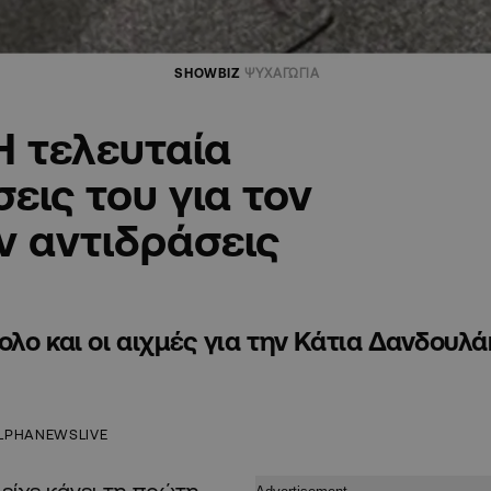
SHOWBIZ
ΨΥΧΑΓΩΓΙΑ
Η τελευταία
εις του για τον
 αντιδράσεις
λο και οι αιχμές για την Κάτια Δανδουλ
LPHANEWSLIVE
είχε κάνει τη πρώτη