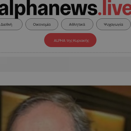
Διεθνή
Οικονομία
Αθλητικά
Ψυχαγωγία
ALPHA της Κυριακής