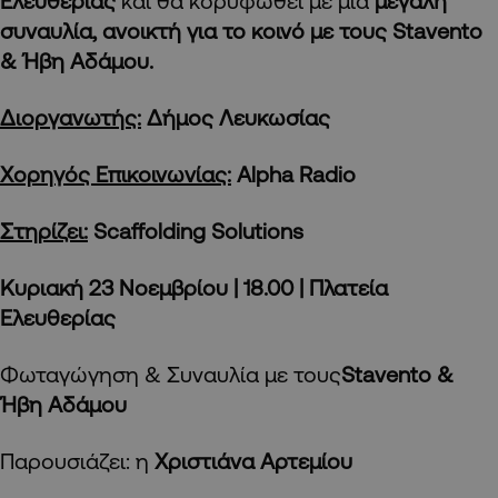
Ελευθερίας
και θα κορυφωθεί με μία
μεγάλη
συναυλία, ανοικτή για το κοινό με τους
Stavento
& Ήβη Αδάμου.
Διοργανωτής:
Δήμος Λευκωσίας
Χορηγός Επικοινωνίας:
Alpha
Radio
Στηρίζει:
Scaffolding
Solutions
Κυριακή 23 Νοεμβρίου | 18.00 | Πλατεία
Ελευθερίας
Φωταγώγηση & Συναυλία με τους
Stavento
&
Ήβη Αδάμου
Παρουσιάζει: η
Χριστιάνα Αρτεμίου