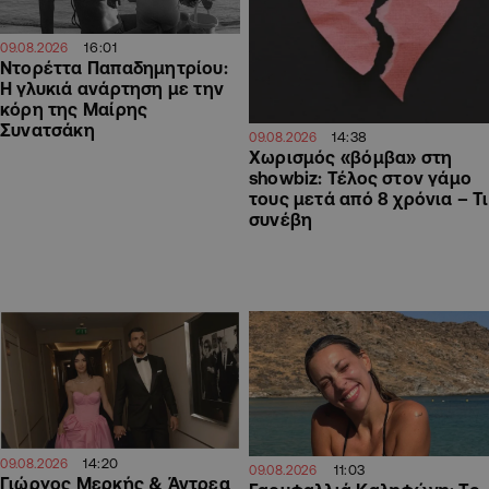
16:01
09.08.2026
Ντορέττα Παπαδημητρίου:
Η γλυκιά ανάρτηση με την
κόρη της Μαίρης
Συνατσάκη
14:38
09.08.2026
Χωρισμός «βόμβα» στη
showbiz: Τέλος στον γάμο
τους μετά από 8 χρόνια – Τι
συνέβη
14:20
09.08.2026
11:03
09.08.2026
Γιώργος Μερκής & Άντρεα