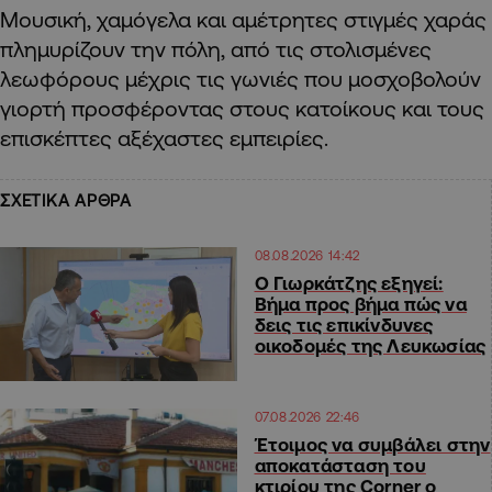
Μουσική, χαμόγελα και αμέτρητες στιγμές χαράς
πλημυρίζουν την πόλη, από τις στολισμένες
λεωφόρους μέχρις τις γωνιές που μοσχοβολούν
γιορτή προσφέροντας στους κατοίκους και τους
επισκέπτες αξέχαστες εμπειρίες.
ΣΧΕΤΙΚΑ ΑΡΘΡΑ
08.08.2026 14:42
Ο Γιωρκάτζης εξηγεί:
Βήμα προς βήμα πώς να
δεις τις επικίνδυνες
οικοδομές της Λευκωσίας
07.08.2026 22:46
Έτοιμος να συμβάλει στην
αποκατάσταση του
κτιρίου της Corner ο