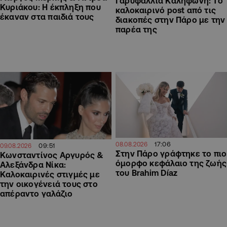
Γαρυφαλλιά Καληφώνη: To
Κυριάκου: Η έκπληξη που
καλοκαιρινό post από τις
έκαναν στα παιδιά τους
διακοπές στην Πάρο με την
παρέα της
17:06
08.08.2026
09:51
09.08.2026
Στην Πάρο γράφτηκε το πιο
Κωνσταντίνος Αργυρός &
όμορφο κεφάλαιο της ζωής
Αλεξάνδρα Νίκα:
του Brahim Díaz
Καλοκαιρινές στιγμές με
την οικογένειά τους στο
απέραντο γαλάζιο