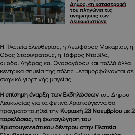
Δήμος, «η καταστροφή
του πληγώνει τις
αναμνήσεις των
Λευκωσιατών»
Η Πλατεία Ελευθερίας, η Λεωφόρος Μακαρίου, η
Οδός Στασικράτους, η Τάφρος Νταβίλα,
οι οδοί Λήδρας και Ονασαγόρου και πολλά άλλα
κεντρικά σημεία της πόλης μεταμορφώνονται σε
σκηνικό γιορτινής μαγείας.
Η
επίσημη έναρξη των Εκδηλώσεων
του Δήμου
Λευκωσίας για τα φετινά Χριστούγεννα θα
πραγματοποιηθεί την
Κυριακή 23 Νοεμβρίου
με
2
παρελάσεις, τη φωταγώγηση του
Χριστουγεννιάτικου δέντρου στην Πλατεία