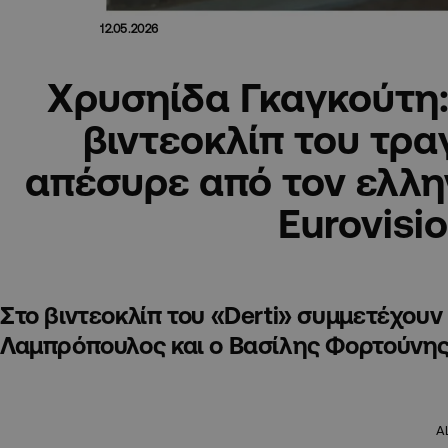
12.05.2026
Χρυσηίδα Γκαγκούτη: 
βιντεοκλίπ του τρα
απέσυρε από τον ελλην
Eurovisi
Στο βιντεοκλίπ του «Derti» συμμετέχουν
Λαμπρόπουλος και ο Βασίλης Φορτούνη
A