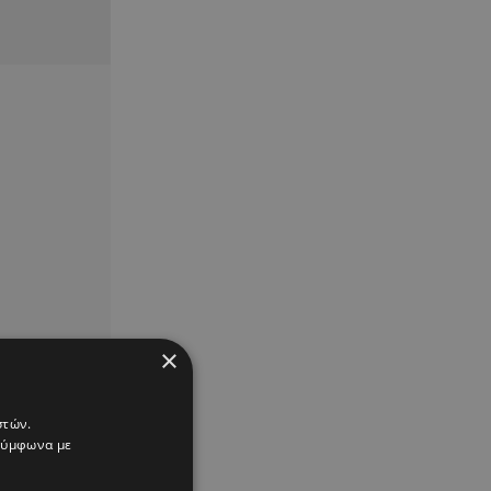
×
στών.
 σύμφωνα με