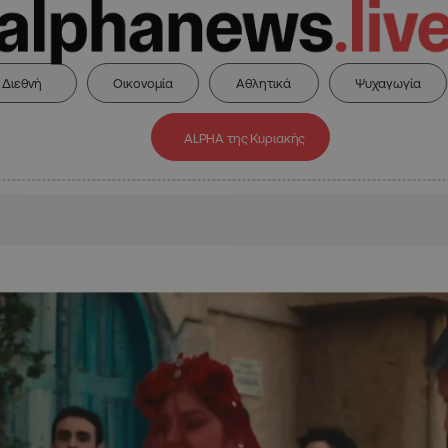
Διεθνή
Οικονομία
Αθλητικά
Ψυχαγωγία
ALPHA της Κυριακής