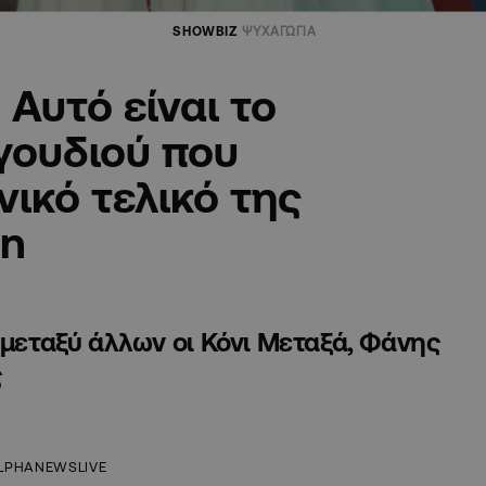
SHOWBIZ
ΨΥΧΑΓΩΓΙΑ
Αυτό είναι το
γουδιού που
ικό τελικό της
on
 μεταξύ άλλων οι Κόνι Μεταξά, Φάνης
ς
LPHANEWSLIVE