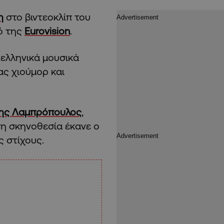
η
στο βιντεοκλίπ του
ό της
Eurovision
.
 ελληνικά μουσικά
ς χιούμορ και
ης Λαμπρόπουλος
,
τη σκηνοθεσία έκανε ο
ς στίχους.