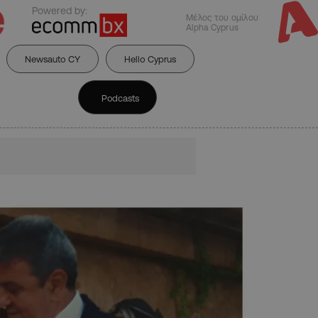
Powered by:
Μέλος του ομίλου
Alpha Cyprus
Newsauto CY
Hello Cyprus
Podcasts