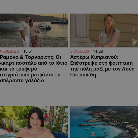
15:51
14:28
07.08.2026
07.08.2026
Ραμόνα & Τορναρίτης: Οι
Αστέρω Κυπριανού:
«καρτ ποστάλ» από το Ιόνιο
Επέστρεψε στη φοιτητική
και το τρυφερό
της πόλη μαζί με τον Λούη
στιγμιότυπο με φόντο το
Πατσαλίδη
απέραντο γαλάζιο