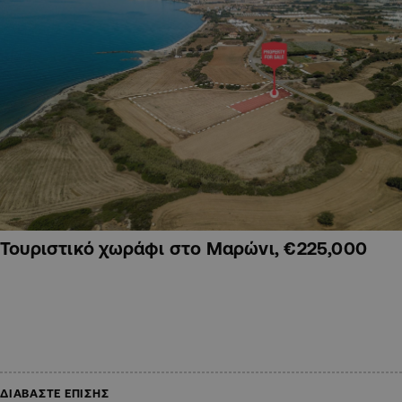
Τουριστικό χωράφι στο Μαρώνι, €225,000
ΔΙΑΒΑΣΤΕ ΕΠΙΣΗΣ