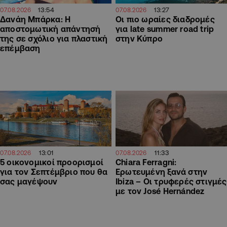
13:54
13:27
07.08.2026
07.08.2026
Δανάη Μπάρκα: Η
Οι πιο ωραίες διαδρομές
αποστομωτική απάντησή
για late summer road trip
της σε σχόλιο για πλαστική
στην Κύπρο
επέμβαση
13:01
11:33
07.08.2026
07.08.2026
5 οικονομικοί προορισμοί
Chiara Ferragni:
για τον Σεπτέμβριο που θα
Ερωτευμένη ξανά στην
σας μαγέψουν
Ibiza – Οι τρυφερές στιγμές
με τον José Hernández