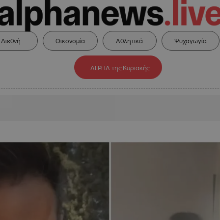
Διεθνή
Οικονομία
Αθλητικά
Ψυχαγωγία
ALPHA της Κυριακής