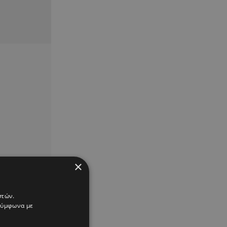
×
στών.
 σύμφωνα με