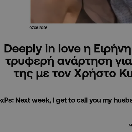
07.06.2026
Deeply in love η Ειρήν
τρυφερή ανάρτηση για 
της με τον Χρήστο Κ
«Ps: Next week, I get to call you my husb
A