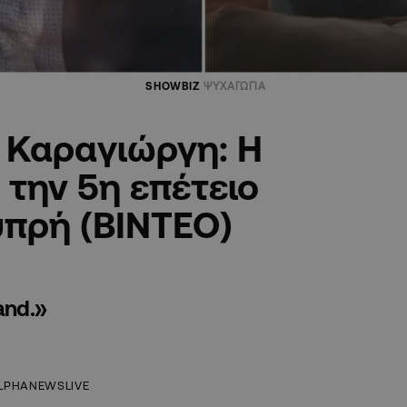
SHOWBIZ
ΨΥΧΑΓΩΓΙΑ
η Καραγιώργη: Η
την 5η επέτειο
υπρή (ΒΙΝΤΕΟ)
and.»
LPHANEWSLIVE