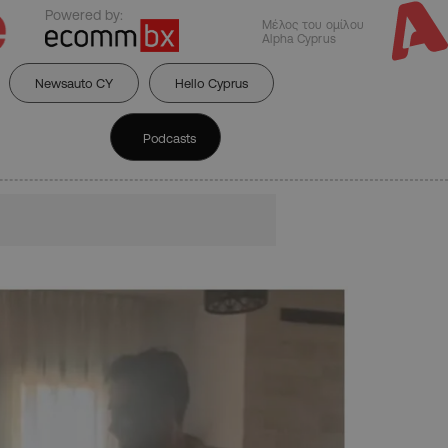
Powered by:
Μέλος του ομίλου
Alpha Cyprus
Newsauto CY
Hello Cyprus
Podcasts