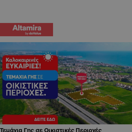
Τεμάχια Γης σε Οικιστικές Περιοχές