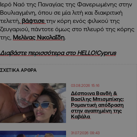
Ιερό Ναό της Παναγίας της Φανερωμένης στην
Βουλιαγμένη, όπου σε μία λιτή και διακριτική
τελετή,
βάφτισε
την κόρη ενός φιλικού της
ζευγαριού, πάντοτε όμως στο πλευρό της κόρης
της,
Μελίνας Νικολαΐδη
.
Διαβάστε περισσότερα στο HELLO!Cyprus
ΣΧΕΤΙΚΑ ΑΡΘΡΑ
03.08.2026 15:16
Δέσποινα Βανδή &
Βασίλης Μπισμπίκης:
Ρομαντική απόδραση
στην αγαπημένη της
Καβάλα
31.07.2026 09:43