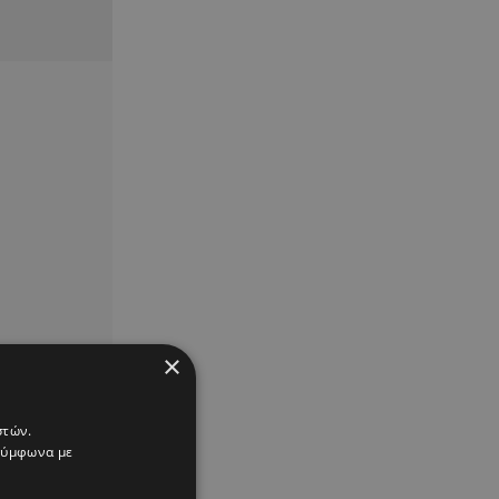
×
στών.
 σύμφωνα με