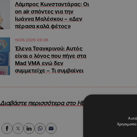
Λάμπρος Κωνσταντάρας: Οι
on air σπόντες για την
Ιωάννα Μαλέσκου – «Δεν
πέρασα καλά φέτος»
19.06.2026 09:36
Έλενα Τσαγκρινού: Aυτός
είναι ο λόγος που πήγε στα
Mad VMA ενώ δεν
συμμετείχε – Τι συμβαίνει
Διαβάστε περισσότερα στο HELLO!Cyprus
Αυτό
Χρησιμοποι