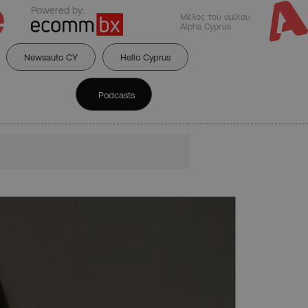
Powered by:
Μέλος του ομίλου
Alpha Cyprus
Newsauto CY
Hello Cyprus
Podcasts