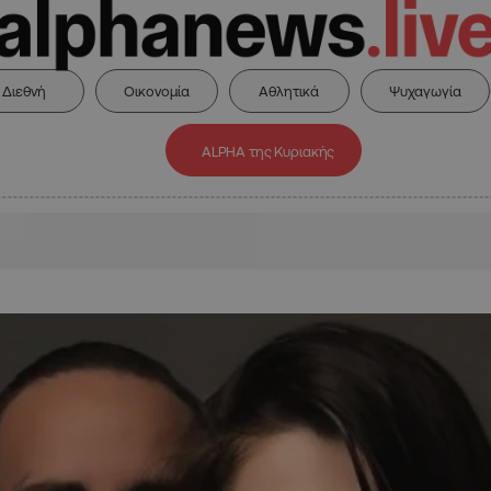
Διεθνή
Οικονομία
Αθλητικά
Ψυχαγωγία
ALPHA της Κυριακής