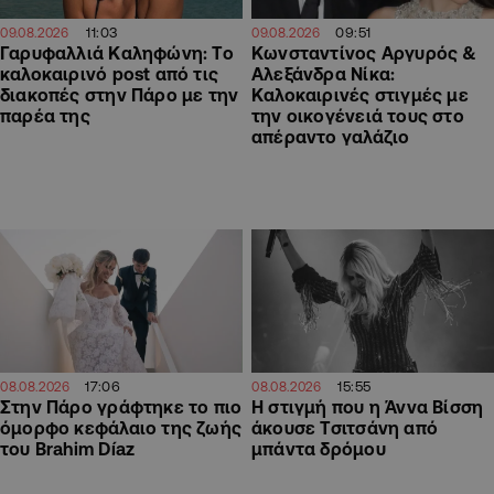
11:03
09:51
09.08.2026
09.08.2026
Γαρυφαλλιά Καληφώνη: To
Κωνσταντίνος Αργυρός &
καλοκαιρινό post από τις
Αλεξάνδρα Νίκα:
διακοπές στην Πάρο με την
Καλοκαιρινές στιγμές με
παρέα της
την οικογένειά τους στο
απέραντο γαλάζιο
17:06
15:55
08.08.2026
08.08.2026
Στην Πάρο γράφτηκε το πιο
H στιγμή που η Άννα Βίσση
όμορφο κεφάλαιο της ζωής
άκουσε Τσιτσάνη από
του Brahim Díaz
μπάντα δρόμου