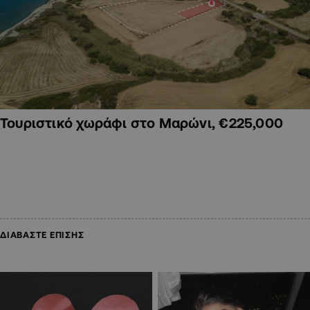
Τουριστικό χωράφι στο Μαρώνι, €225,000
ΔΙΑΒΑΣΤΕ ΕΠΙΣΗΣ