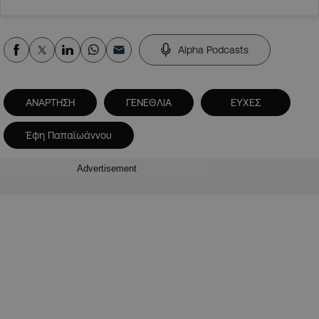
Alpha Podcasts
ΑΝΑΡΤΗΣΗ
ΓΕΝΕΘΛΙΑ
ΕΥΧΕΣ
Έφη Παπαϊωάννου
Advertisement