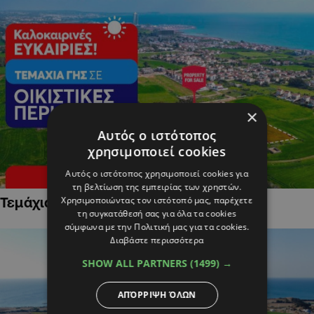
×
Αυτός ο ιστότοπος
χρησιμοποιεί cookies
Αυτός ο ιστότοπος χρησιμοποιεί cookies για
τη βελτίωση της εμπειρίας των χρηστών.
Χρησιμοποιώντας τον ιστότοπό μας, παρέχετε
Τεμάχια Γης σε Οικιστικές Περιοχές
τη συγκατάθεσή σας για όλα τα cookies
σύμφωνα με την Πολιτική μας για τα cookies.
Διαβάστε περισσότερα
SHOW ALL PARTNERS
(1499) →
ΑΠΌΡΡΙΨΗ ΌΛΩΝ