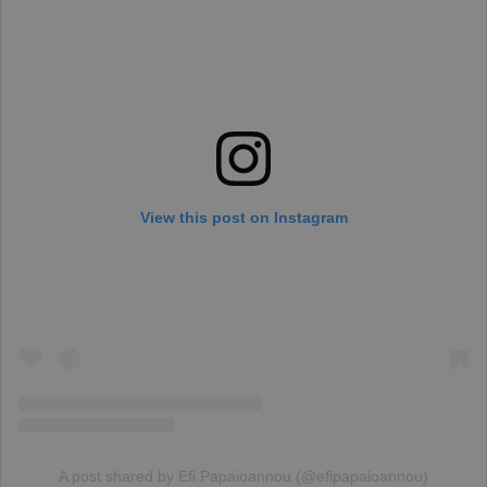
View this post on Instagram
A post shared by Efi Papaioannou (@efipapaioannou)