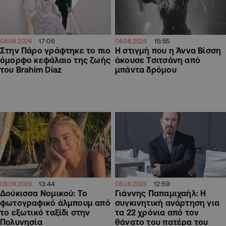
17:06
15:55
08.08.2026
08.08.2026
Στην Πάρο γράφτηκε το πιο
H στιγμή που η Άννα Βίσση
όμορφο κεφάλαιο της ζωής
άκουσε Τσιτσάνη από
του Brahim Díaz
μπάντα δρόμου
13:44
12:59
08.08.2026
08.08.2026
Δούκισσα Νομικού: Το
Γιάννης Παπαμιχαήλ: Η
φωτογραφικό άλμπουμ από
συγκινητική ανάρτηση για
το εξωτικό ταξίδι στην
τα 22 χρόνια από τον
Πολυνησία
θάνατο του πατέρα του