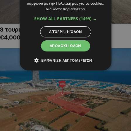
σύμφωνα με την Πολιτική μας για τα cookies.
Διαβάστε περισσότερα
SHOW ALL PARTNERS
(1499) →
3 τουριστικά χωράφια στην Αλαμινό,
ΑΠΌΡΡΙΨΗ ΌΛΩΝ
€4,000,000
ΑΠΟΔΟΧΉ ΌΛΩΝ
ΕΜΦΆΝΙΣΗ ΛΕΠΤΟΜΕΡΕΙΏΝ