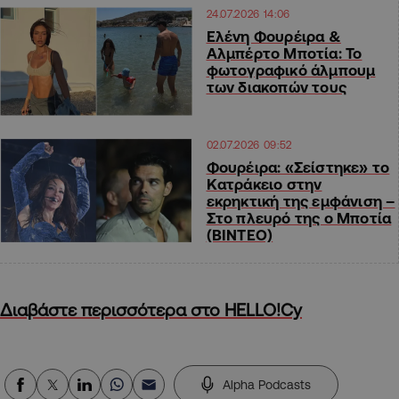
24.07.2026 14:06
Ελένη Φουρέιρα &
Αλμπέρτο Μποτία: Το
φωτογραφικό άλμπουμ
των διακοπών τους
02.07.2026 09:52
Φουρέιρα: «Σείστηκε» το
Κατράκειο στην
εκρηκτική της εμφάνιση –
Στο πλευρό της ο Μποτία
(ΒΙΝΤΕΟ)
Διαβάστε περισσότερα στο HELLO!Cy
Alpha Podcasts