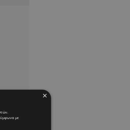
×
στών.
 σύμφωνα με