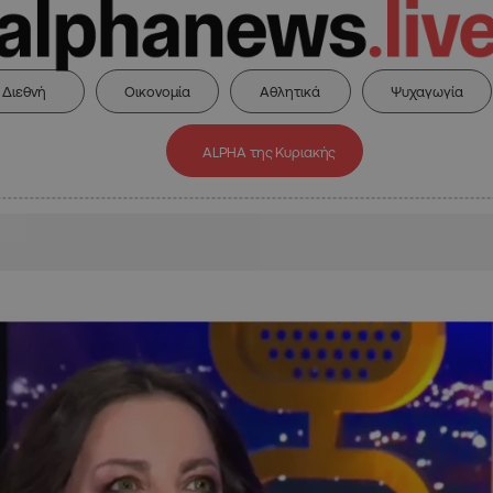
Διεθνή
Οικονομία
Αθλητικά
Ψυχαγωγία
ALPHA της Κυριακής