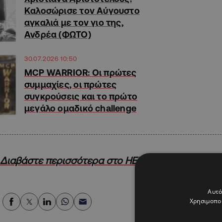
Καλοσώρισε τον Αύγουστο
αγκαλιά με τον γιο της,
Ανδρέα (ΦΩΤΟ)
30.07.2026 10:50
MCP WARRIOR: Οι πρώτες
συμμαχίες, οι πρώτες
συγκρούσεις και το πρώτο
μεγάλο ομαδικό challenge
Διαβάστε περισσότερα στο HELLO!Cyprus
Αυτό
Χρησιμοποι