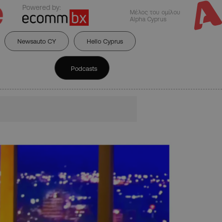
Powered by:
Μέλος του ομίλου
Alpha Cyprus
Newsauto CY
Hello Cyprus
Podcasts