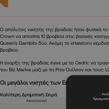
Ο απόλυτος νικητής της βραδιάς ήταν φυσικά το N
Crown να αποσπά 10 βραβεία στις βασικές κατηγο
Queen’s Gambit» δύο. Ακόμη το «Halston» κέρδισε
βραβείο.
Η έναρξη της βραδιάς έγινε με το Cedric να τραγο
του Biz Markie μαζί με τη Ρίτα Ουίλσον και τους: LL 
Οι μεγάλοι νικητές των
Emmy
Awards 20
Καλύτερη Δραματική Σειρά
Αυτό
Χρησιμοποι
Advertisement