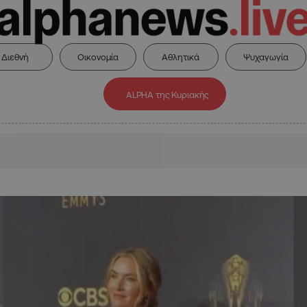
Διεθνή
Οικονομία
Αθλητικά
Ψυχαγωγία
ALPHA της Κυριακής