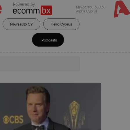
Powered by:
Μέλος του ομίλου
Alpha Cyprus
Newsauto CY
Hello Cyprus
Podcasts