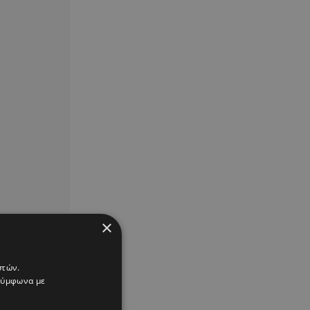
×
στών.
 σύμφωνα με