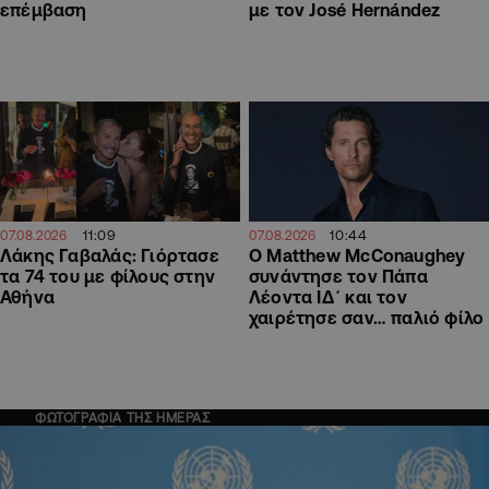
επέμβαση
με τον José Hernández
11:09
10:44
07.08.2026
07.08.2026
Λάκης Γαβαλάς: Γιόρτασε
Ο Matthew McConaughey
τα 74 του με φίλους στην
συνάντησε τον Πάπα
Αθήνα
Λέοντα ΙΔ΄ και τον
χαιρέτησε σαν… παλιό φίλο
ΦΩΤΟΓΡΑΦΙΑ ΤΗΣ ΗΜΕΡΑΣ