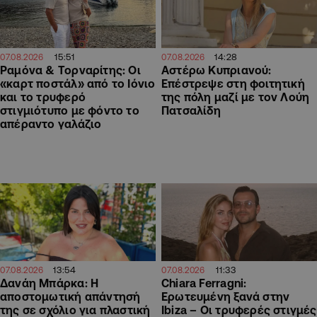
15:51
14:28
07.08.2026
07.08.2026
Ραμόνα & Τορναρίτης: Οι
Αστέρω Κυπριανού:
«καρτ ποστάλ» από το Ιόνιο
Επέστρεψε στη φοιτητική
και το τρυφερό
της πόλη μαζί με τον Λούη
στιγμιότυπο με φόντο το
Πατσαλίδη
απέραντο γαλάζιο
13:54
11:33
07.08.2026
07.08.2026
Δανάη Μπάρκα: Η
Chiara Ferragni:
αποστομωτική απάντησή
Ερωτευμένη ξανά στην
της σε σχόλιο για πλαστική
Ibiza – Οι τρυφερές στιγμές