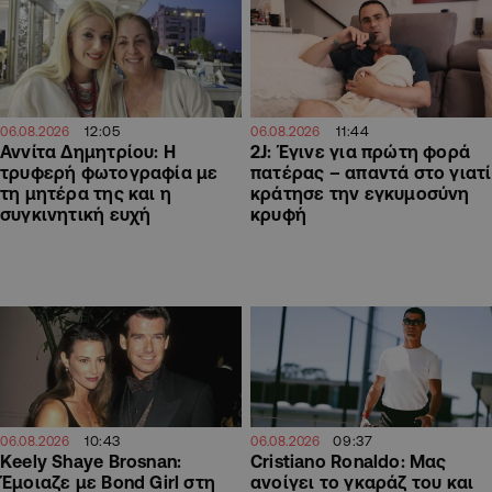
12:05
11:44
06.08.2026
06.08.2026
Αννίτα Δημητρίου: Η
2J: Έγινε για πρώτη φορά
τρυφερή φωτογραφία με
πατέρας – απαντά στο γιατί
τη μητέρα της και η
κράτησε την εγκυμοσύνη
συγκινητική ευχή
κρυφή
10:43
09:37
06.08.2026
06.08.2026
Keely Shaye Brosnan:
Cristiano Ronaldo: Μας
Έμοιαζε με Bond Girl στη
ανοίγει το γκαράζ του και