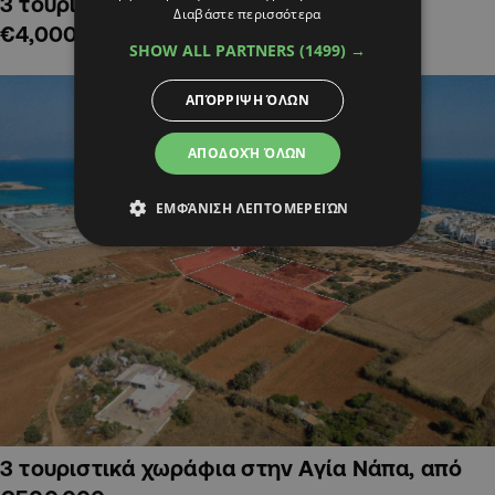
3 τουριστικά χωράφια στην Αλαμινό,
Διαβάστε περισσότερα
€4,000,000
SHOW ALL PARTNERS
(1499) →
ΑΠΌΡΡΙΨΗ ΌΛΩΝ
ΑΠΟΔΟΧΉ ΌΛΩΝ
ΕΜΦΆΝΙΣΗ ΛΕΠΤΟΜΕΡΕΙΏΝ
3 τουριστικά χωράφια στην Αγία Νάπα, από