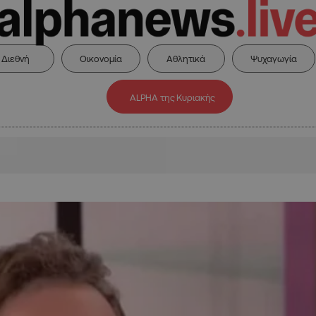
Διεθνή
Οικονομία
Αθλητικά
Ψυχαγωγία
ALPHA της Κυριακής