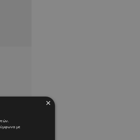
×
στών.
 σύμφωνα με