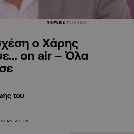
SHOWBIZ
ΨΥΧΑΓΩΓΙΑ
σχέση ο Χάρης
ε… on air – Όλα
σε
ωής του
LPHANEWSLIVE