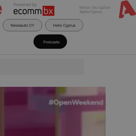
Powered by:
Μέλος του ομίλου
Alpha Cyprus
Newsauto CY
Hello Cyprus
Podcasts