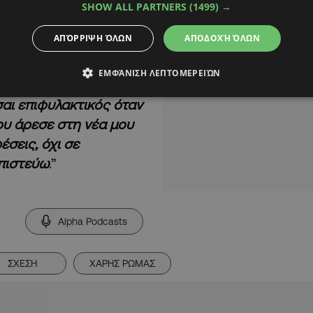
SHOW ALL PARTNERS
(1499) →
ΑΠΌΡΡΙΨΗ ΌΛΩΝ
ΑΠΟΔΟΧΉ ΌΛΩΝ
 εμπιστοσύνης που
ΕΜΦΆΝΙΣΗ ΛΕΠΤΟΜΕΡΕΙΏΝ
έρνει η μοίρα, έρχεται
σαι επιφυλακτικός όταν
ου άρεσε στη νέα μου
έσεις, όχι σε
 πιστεύω
.”
Alpha Podcasts
ΣΧΕΣΗ
ΧΑΡΗΣ ΡΩΜΑΣ