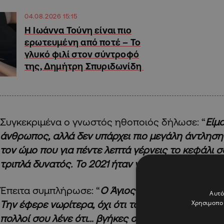
04.08.2026 15:15
H Ιωάννα Τούνη είναι πιο
ερωτευμένη από ποτέ – Το
γλυκό φιλί στον σύντροφό
της, Δημήτρη Σπυριδωνίδη
Συγκεκριμένα ο γνωστός ηθοποιός δήλωσε: “
Είμ
άνθρωπος, αλλά δεν υπάρχει πιο μεγάλη άντλησ
τον ώμο που για πέντε λεπτά γέρνεις το κεφάλι 
τριπλά δυνατός. Το 2021 ήταν για μένα η χρονιά 
Έπειτα συμπλήρωσε: “
Ο Άγιος Βασίλης μας έφερε
Αυτό
Χρησιμοποι
Την έφερε νωρίτερα, όχι ότι το έψαχνα, να το ξε
πολλοί σου λένε ότι… βγήκες στη γύρα κατευθεία