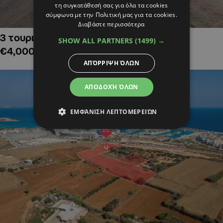
τη συγκατάθεσή σας για όλα τα cookies
σύμφωνα με την Πολιτική μας για τα cookies.
Διαβάστε περισσότερα
3 τουριστικά χωράφια στην Αλαμινό,
SHOW ALL PARTNERS
(1499) →
€4,000,000
ΑΠΌΡΡΙΨΗ ΌΛΩΝ
ΑΠΟΔΟΧΉ ΌΛΩΝ
ΕΜΦΆΝΙΣΗ ΛΕΠΤΟΜΕΡΕΙΏΝ