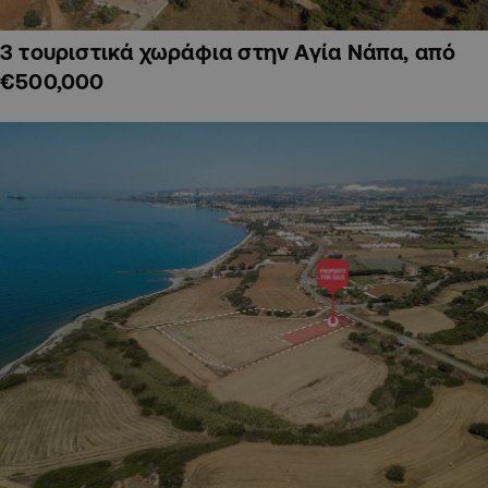
3 τουριστικά χωράφια στην Αγία Νάπα, από
€500,000