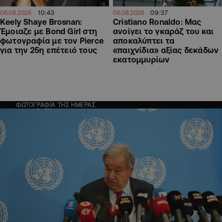
10:43
09:37
06.08.2026
06.08.2026
Keely Shaye Brosnan:
Cristiano Ronaldo: Μας
Έμοιαζε με Bond Girl στη
ανοίγει το γκαράζ του και
φωτογραφία με τον Pierce
αποκαλύπτει τα
για την 25η επέτειό τους
«παιχνίδια» αξίας δεκάδων
εκατομμυρίων
ΦΩΤΟΓΡΑΦΙΑ ΤΗΣ ΗΜΕΡΑΣ