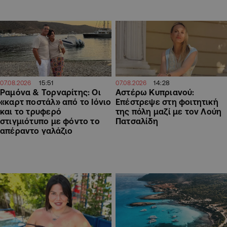
15:51
14:28
07.08.2026
07.08.2026
Ραμόνα & Τορναρίτης: Οι
Αστέρω Κυπριανού:
«καρτ ποστάλ» από το Ιόνιο
Επέστρεψε στη φοιτητική
και το τρυφερό
της πόλη μαζί με τον Λούη
στιγμιότυπο με φόντο το
Πατσαλίδη
απέραντο γαλάζιο