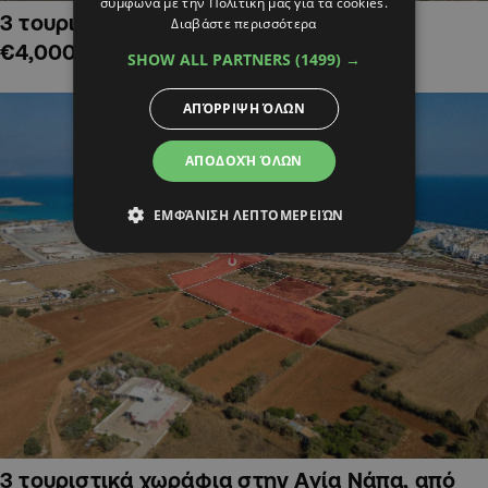
σύμφωνα με την Πολιτική μας για τα cookies.
3 τουριστικά χωράφια στην Αλαμινό,
Διαβάστε περισσότερα
€4,000,000
SHOW ALL PARTNERS
(1499) →
ΑΠΌΡΡΙΨΗ ΌΛΩΝ
ΑΠΟΔΟΧΉ ΌΛΩΝ
ΕΜΦΆΝΙΣΗ ΛΕΠΤΟΜΕΡΕΙΏΝ
3 τουριστικά χωράφια στην Αγία Νάπα, από