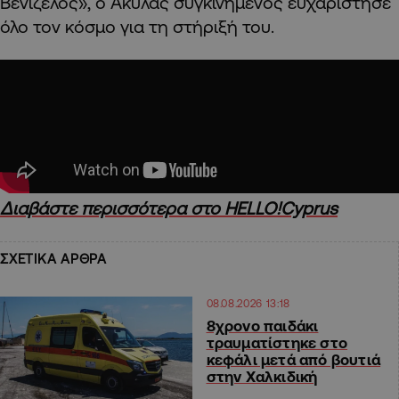
Βενιζέλος», ο Ακύλας συγκινημένος ευχαρίστησε
όλο τον κόσμο για τη στήριξή του.
Διαβάστε περισσότερα στο HELLO!Cyprus
ΣΧΕΤΙΚΑ ΑΡΘΡΑ
08.08.2026 13:18
8χρονο παιδάκι
τραυματίστηκε στο
κεφάλι μετά από βουτιά
στην Χαλκιδική