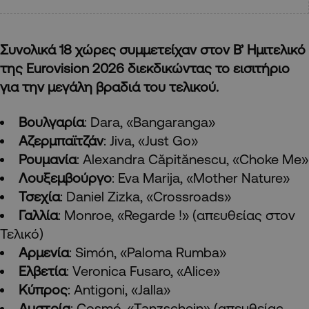
Συνολικά 18 χώρες συμμετείχαν στον B’ Ημιτελικό
της Eurovision 2026 διεκδικώντας το εισιτήριο
για την μεγάλη βραδιά του τελικού.
Βουλγαρία
: Dara, «Bangaranga»
Αζερμπαϊτζάν
: Jiva, «Just Go»
Ρουμανία
: Alexandra Căpitănescu, «Choke Me»
Λουξεμβούργο
: Eva Marija, «Mother Nature»
Τσεχία
: Daniel Zizka, «Crossroads»
Γαλλία
: Monroe, «Regarde !» (απευθείας στον
Τελικό)
Αρμενία
: Simón, «Paloma Rumba»
Ελβετία
: Veronica Fusaro, «Alice»
Κύπρος
: Antigoni, «Jalla»
Aυστρία
: Cosmó, «Tanzschein» (απευθείας