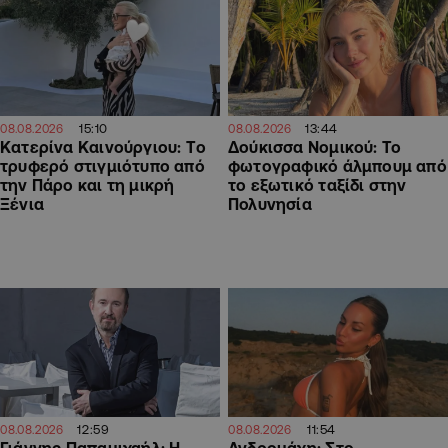
15:10
13:44
08.08.2026
08.08.2026
Κατερίνα Καινούργιου: Tο
Δούκισσα Νομικού: Το
τρυφερό στιγμιότυπο από
φωτογραφικό άλμπουμ από
την Πάρο και τη μικρή
το εξωτικό ταξίδι στην
Ξένια
Πολυνησία
12:59
11:54
08.08.2026
08.08.2026