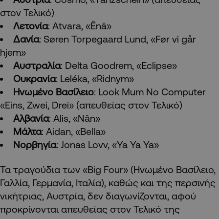
στον Τελικό)
Λετονία
: Atvara, «Ēnā»
Δανία
: Søren Torpegaard Lund, «Før vi går
hjem»
Αυστραλία
: Delta Goodrem, «Eclipse»
Ουκρανία
: Leléka, «Ridnym»
Ηνωμένο
Βασίλειο
: Look Mum No Computer
«Eins, Zwei, Drei» (απευθείας στον Τελικό)
Αλβανία
: Alis, «Nân»
Μάλτα
: Aidan, «Bella»
Νορβηγία
: Jonas Lovv, «Ya Ya Ya»
Τα τραγούδια των «Big Four» (Ηνωμένο Βασίλειο,
Γαλλία, Γερμανία, Ιταλία), καθώς και της περσινής
νικήτριας, Αυστρία, δεν διαγωνίζονται, αφού
προκρίνονται απευθείας στον Τελικό της