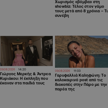
Χωρισμός «βόμβα» στη
showbiz: Τέλος στον γάμο
τους μετά από 8 χρόνια – Τι
συνέβη
14:20
09.08.2026
11:03
09.08.2026
Γιώργος Μερκής & Άντρεα
Γαρυφαλλιά Καληφώνη: To
Κυριάκου: Η έκπληξη που
καλοκαιρινό post από τις
έκαναν στα παιδιά τους
διακοπές στην Πάρο με την
παρέα της