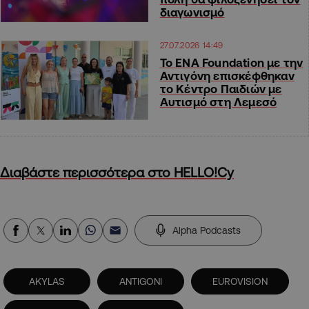
διαγωνισμό
27.07.2026 14:49
Το ENA Foundation με την
Αντιγόνη επισκέφθηκαν
το Κέντρο Παιδιών με
Αυτισμό στη Λεμεσό
Διαβάστε περισσότερα στο HELLO!Cy
Alpha Podcasts
AKYLAS
ANTIGONI
EUROVISION