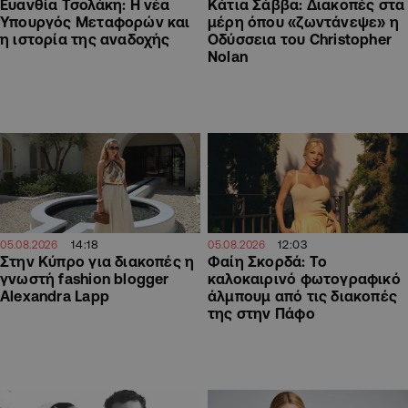
Ευανθία Τσολάκη: Η νέα
Κάτια Σάββα: Διακοπές στα
Υπουργός Μεταφορών και
μέρη όπου «ζωντάνεψε» η
η ιστορία της αναδοχής
Οδύσσεια του Christopher
Nolan
14:18
12:03
05.08.2026
05.08.2026
Στην Κύπρο για διακοπές η
Φαίη Σκορδά: Το
γνωστή fashion blogger
καλοκαιρινό φωτογραφικό
Alexandra Lapp
άλμπουμ από τις διακοπές
της στην Πάφο