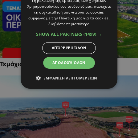
τη βελτίωση της εμπειρίας των χρηστών.
Χρησιμοποιώντας τον ιστότοπό μας, παρέχετε
τη συγκατάθεσή σας για όλα τα cookies
σύμφωνα με την Πολιτική μας για τα cookies.
Διαβάστε περισσότερα
SHOW ALL PARTNERS
(1499) →
ΑΠΌΡΡΙΨΗ ΌΛΩΝ
ΑΠΟΔΟΧΉ ΌΛΩΝ
Τεμάχια Γης σε Οικιστικές Περιοχές
ΕΜΦΆΝΙΣΗ ΛΕΠΤΟΜΕΡΕΙΏΝ