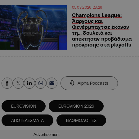
05.08.2026 23:26
Champions League:
Άαρχους και
Φενέρμπαχτσε έκαναν
τη… δουλειά και
απέκτησαν προβάδισμα
πρόκρισης στα playoffs
Alpha Podcasts
EUROVISION
EUROVISION 2026
ΑΠΟΤΕΛΕΣΜΑΤΑ
ΒΑΘΜΟΛΟΓΙΕΣ
Advertisement