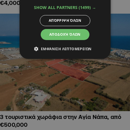
€4,000,000
SHOW ALL PARTNERS
(1499) →
ΑΠΌΡΡΙΨΗ ΌΛΩΝ
ΑΠΟΔΟΧΉ ΌΛΩΝ
ΕΜΦΆΝΙΣΗ ΛΕΠΤΟΜΕΡΕΙΏΝ
3 τουριστικά χωράφια στην Αγία Νάπα, από
€500,000