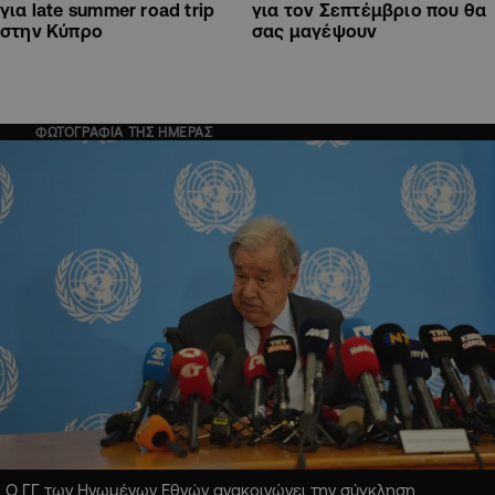
για late summer road trip
για τον Σεπτέμβριο που θα
στην Κύπρο
σας μαγέψουν
ΦΩΤΟΓΡΑΦΙΑ ΤΗΣ ΗΜΕΡΑΣ
Ο ΓΓ των Ηνωμένων Εθνών ανακοινώνει την σύγκληση