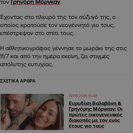
τον
Γρηγόρη Μόργκαν
.
Έχοντας στο πλευρό της τον σύζυγό της, ο
οποίος κρατούσε τον νεογέννητό γιο τους,
επέστρεψαν στο σπίτι τους.
Η αθλητικογράφος γέννησε το μωράκι της στις
11/7 και από την ημέρα εκείνη, ζει στιγμές
απόλυτης ευτυχίας.
ΣΧΕΤΙΚΑ ΑΡΘΡΑ
02.08.2026 15:42
Ευρυδίκη Βαλαβάνη &
Γρηγόρης Μόργκαν: Οι
πρώτες οικογενειακές
διακοπές με τον ενός
έτους γιο τους