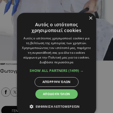
×
Αυτός ο ιστότοπος
χρησιμοποιεί cookies
Αυτός ο ιστότοπος χρησιμοποιεί cookies για
τη βελτίωση της εμπειρίας των χρηστών.
Χρησιμοποιώντας τον ιστότοπό μας, παρέχετε
τη συγκατάθεσή σας για όλα τα cookies
σύμφωνα με την Πολιτική μας για τα cookies.
Διαβάστε περισσότερα
Φωτογραφίες: ΑΝΔΡΕΑΣ ΝΙΚΟΛΑΡΕΑΣ
SHOW ALL PARTNERS
(1499) →
ΑΠΌΡΡΙΨΗ ΌΛΩΝ
Alpha Podcasts
ΑΠΟΔΟΧΉ ΌΛΩΝ
ΕΜΦΆΝΙΣΗ ΛΕΠΤΟΜΕΡΕΙΏΝ
ΓΕΝΝΑ
ΓΕΝΝΗΣΗ