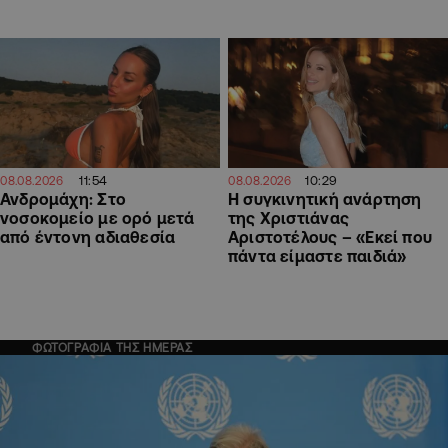
11:54
10:29
08.08.2026
08.08.2026
Ανδρομάχη: Στο
H συγκινητική ανάρτηση
νοσοκομείο με ορό μετά
της Χριστιάνας
από έντονη αδιαθεσία
Αριστοτέλους – «Εκεί που
πάντα είμαστε παιδιά»
ΦΩΤΟΓΡΑΦΙΑ ΤΗΣ ΗΜΕΡΑΣ