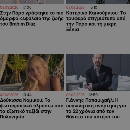
17:06
15:10
08.08.2026
08.08.2026
Στην Πάρο γράφτηκε το πιο
Κατερίνα Καινούργιου: Tο
όμορφο κεφάλαιο της ζωής
τρυφερό στιγμιότυπο από
του Brahim Díaz
την Πάρο και τη μικρή
Ξένια
13:44
12:59
08.08.2026
08.08.2026
Δούκισσα Νομικού: Το
Γιάννης Παπαμιχαήλ: Η
φωτογραφικό άλμπουμ από
συγκινητική ανάρτηση για
το εξωτικό ταξίδι στην
τα 22 χρόνια από τον
Πολυνησία
θάνατο του πατέρα του