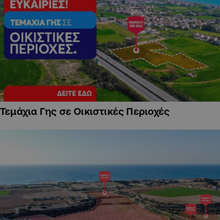
Τεμάχια Γης σε Οικιστικές Περιοχές