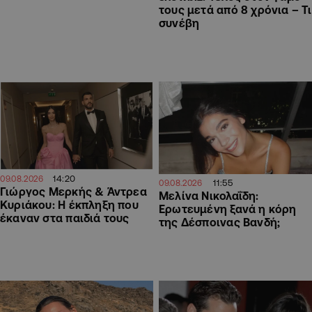
τους μετά από 8 χρόνια – Τι
συνέβη
14:20
09.08.2026
11:55
09.08.2026
Γιώργος Μερκής & Άντρεα
Μελίνα Νικολαΐδη:
Κυριάκου: Η έκπληξη που
Ερωτευμένη ξανά η κόρη
έκαναν στα παιδιά τους
της Δέσποινας Βανδή;