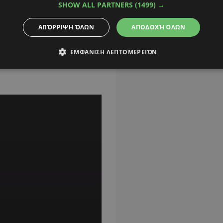
SHOW ALL PARTNERS
(1499) →
 κομμάτι με δάκρυα
ΑΠΌΡΡΙΨΗ ΌΛΩΝ
ΑΠΟΔΟΧΉ ΌΛΩΝ
βιώσει τη στιγμή μαζί
ΕΜΦΆΝΙΣΗ ΛΕΠΤΟΜΕΡΕΙΏΝ