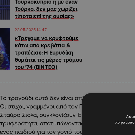
Τουρκοκύπριο ή με έναν
Τούρκο, δεν μας χωρίζει
τίποτα επί της ουσίας»
22.05.2025 14:47
«Τρέχαμε να κρυφτούμε
κάτω από κρεβάτια &
τραπέζια»: Η Ευρυδίκη
θυμάται τις μέρες τρόμου
του ’74 (ΒΙΝΤΕΟ)
Το τραγούδι αυτό δεν είναι απλώς μια ερμηνεία, 
Οι στίχοι, γραμμένοι από τον Πόλυ Κυριάκου και 
Σταύρο Σιόλα, συγκλονίζουν. Είναι γεμάτοι εικόνες
Αυτό
τρυφερότητα, αποτυπώνοντας την απώλεια, αλλά
Χρησιμοποι
ενός παιδιού για τον γονιό του.