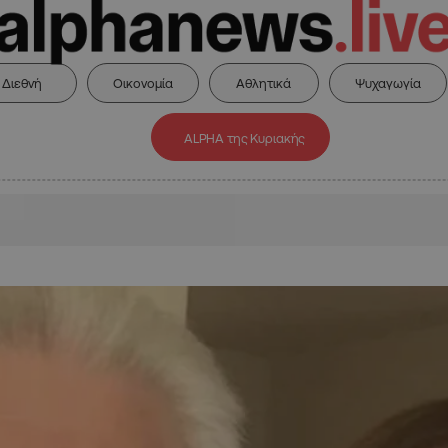
Διεθνή
Οικονομία
Αθλητικά
Ψυχαγωγία
ALPHA της Κυριακής