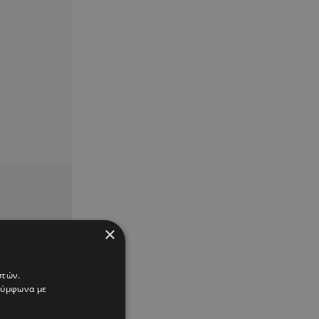
×
στών.
 σύμφωνα με