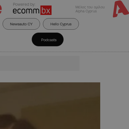
Powered by:
Μέλος του ομίλου
Alpha Cyprus
Newsauto CY
Hello Cyprus
Podcasts