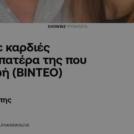
SHOWBIZ
ΨΥΧΑΓΩΓΙΑ
ε καρδιές
πατέρα της που
ή (ΒΙΝΤΕΟ)
 της
LPHANEWSLIVE