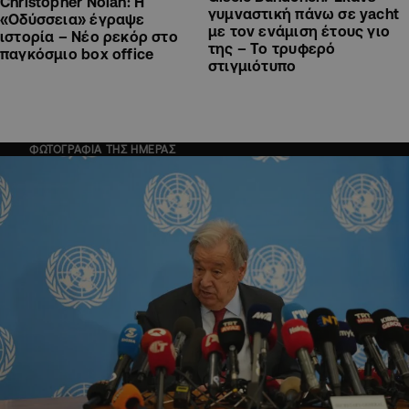
Christopher Nolan: Η
γυμναστική πάνω σε yacht
«Οδύσσεια» έγραψε
με τον ενάμιση έτους γιο
ιστορία – Νέο ρεκόρ στο
της – Το τρυφερό
παγκόσμιο box office
στιγμιότυπο
ΦΩΤΟΓΡΑΦΙΑ ΤΗΣ ΗΜΕΡΑΣ