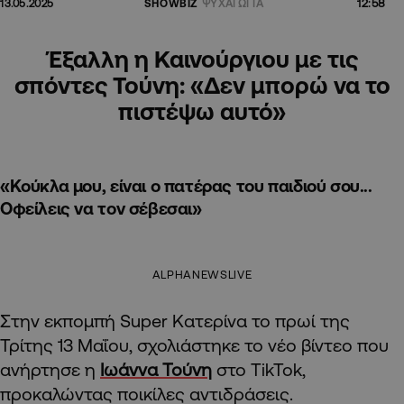
12:58
13.05.2025
SHOWBIZ
ΨΥΧΑΓΩΓΙΑ
Έξαλλη η Καινούργιου με τις
σπόντες Τούνη: «Δεν μπορώ να το
πιστέψω αυτό»
«Κούκλα μου, είναι ο πατέρας του παιδιού σου...
Οφείλεις να τον σέβεσαι»
ALPHANEWSLIVE
Στην εκπομπή Super Κατερίνα το πρωί της
Τρίτης 13 Μαΐου, σχολιάστηκε το νέο βίντεο που
ανήρτησε η
Ιωάννα Τούνη
στο TikTok,
προκαλώντας ποικίλες αντιδράσεις.