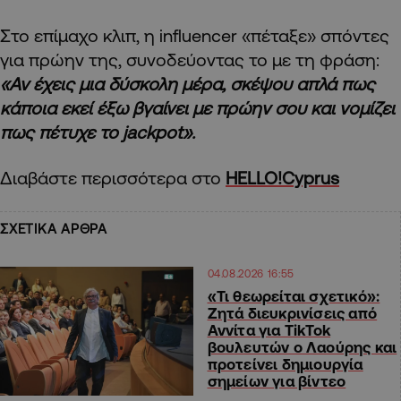
Στο επίμαχο κλιπ, η influencer «πέταξε» σπόντες
για πρώην της, συνοδεύοντας το με τη φράση:
«Αν έχεις μια δύσκολη μέρα, σκέψου απλά πως
κάποια εκεί έξω βγαίνει με πρώην σου και νομίζει
πως πέτυχε το jackpot».
Διαβάστε περισσότερα στο
HELLO!Cyprus
ΣΧΕΤΙΚΑ ΑΡΘΡΑ
04.08.2026 16:55
«Τι θεωρείται σχετικό»:
Ζητά διευκρινίσεις από
Αννίτα για TikTok
βουλευτών ο Λαούρης και
προτείνει δημιουργία
σημείων για βίντεο