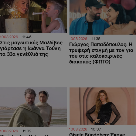
11:46
10.08.2026
11:38
10.08.2026
Στις μαγευτικές Μαλδίβες
Γιώργος Παπαδόπουλος: Η
γιόρτασε η Ιωάννα Τούνη
τρυφερή στιγμή με τον γιο
τα 33α γενέθλιά της
του στις καλοκαιρινές
διακοπές (ΦΩΤΟ)
10:37
10.08.2026
11:02
10.08.2026
Gisele Bündchen: Έκανε