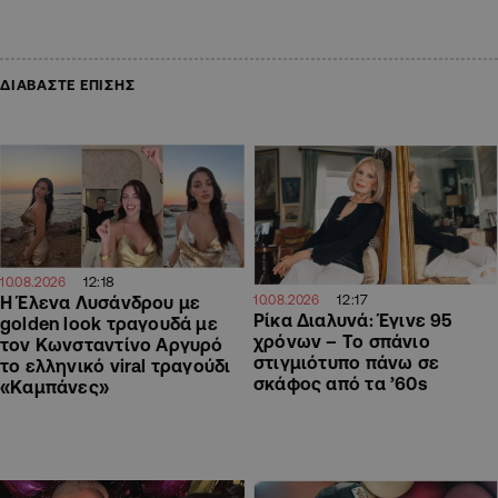
ΔΙΑΒΑΣΤΕ ΕΠΙΣΗΣ
12:18
10.08.2026
12:17
Η Έλενα Λυσάνδρου με
10.08.2026
Ρίκα Διαλυνά: Έγινε 95
golden look τραγουδά με
χρόνων – Το σπάνιο
τον Κωνσταντίνο Αργυρό
στιγμιότυπο πάνω σε
το ελληνικό viral τραγούδι
σκάφος από τα ’60s
«Καμπάνες»