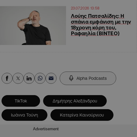
23.07.2026 13:58
Λούης Πατσαλίδης: Η
σπάνια εμφάνιση με την
18χρονη κόρη του,
Ραφαηλία (ΒΙΝΤΕΟ)
Alpha Podcasts
TikTok
Δημήτρης Αλεξάνδρου
Ιωάννα Τούνη
Κατερίνα Καινούργιου
Advertisement