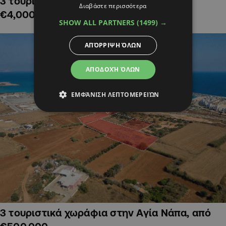
3 τουριστικά χωράφια στην Αλαμινό,
Διαβάστε περισσότερα
€4,000,000
SHOW ALL PARTNERS
(1499) →
ΑΠΌΡΡΙΨΗ ΌΛΩΝ
ΑΠΟΔΟΧΉ ΌΛΩΝ
ΕΜΦΆΝΙΣΗ ΛΕΠΤΟΜΕΡΕΙΏΝ
3 τουριστικά χωράφια στην Αγία Νάπα, από