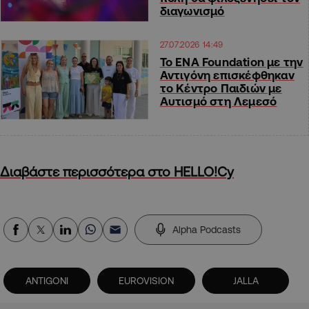
διαγωνισμό
27.07.2026 14:49
Το ENA Foundation με την
Αντιγόνη επισκέφθηκαν
το Κέντρο Παιδιών με
Αυτισμό στη Λεμεσό
Διαβάστε περισσότερα στο HELLO!Cy
Alpha Podcasts
ANTIGONI
EUROVISION
JALLA