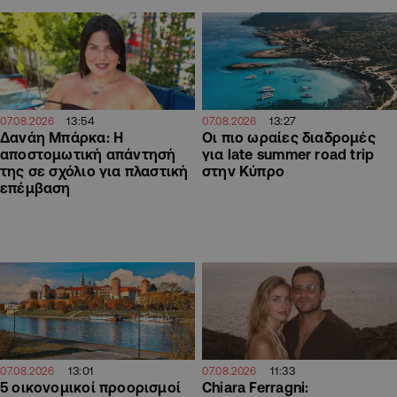
13:54
13:27
07.08.2026
07.08.2026
Δανάη Μπάρκα: Η
Οι πιο ωραίες διαδρομές
αποστομωτική απάντησή
για late summer road trip
της σε σχόλιο για πλαστική
στην Κύπρο
επέμβαση
13:01
11:33
07.08.2026
07.08.2026
5 οικονομικοί προορισμοί
Chiara Ferragni: