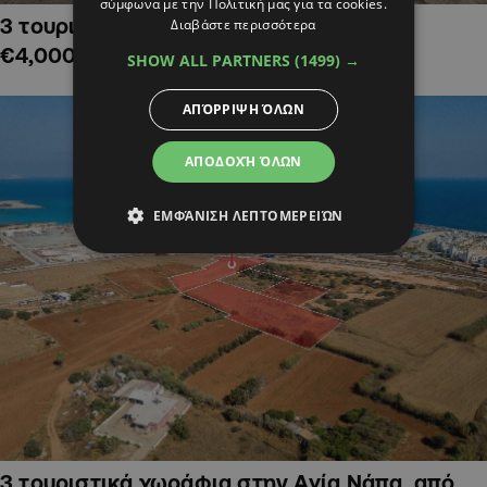
σύμφωνα με την Πολιτική μας για τα cookies.
3 τουριστικά χωράφια στην Αλαμινό,
Διαβάστε περισσότερα
€4,000,000
SHOW ALL PARTNERS
(1499) →
ΑΠΌΡΡΙΨΗ ΌΛΩΝ
ΑΠΟΔΟΧΉ ΌΛΩΝ
ΕΜΦΆΝΙΣΗ ΛΕΠΤΟΜΕΡΕΙΏΝ
3 τουριστικά χωράφια στην Αγία Νάπα, από