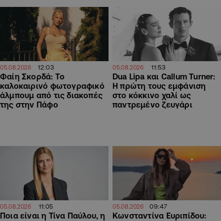
12:03
11:53
05.08.2026
05.08.2026
Φαίη Σκορδά: Το
Dua Lipa και Callum Turner:
καλοκαιρινό φωτογραφικό
Η πρώτη τους εμφάνιση
άλμπουμ από τις διακοπές
στο κόκκινο χαλί ως
της στην Πάφο
παντρεμένο ζευγάρι
11:05
09:47
05.08.2026
05.08.2026
Ποια είναι η Τίνα Παύλου, η
Κωνσταντίνα Ευριπίδου: