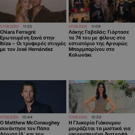
11:33
11:09
07.08.2026
07.08.2026
Chiara Ferragni:
Λάκης Γαβαλάς: Γιόρτασε
Ερωτευμένη ξανά στην
τα 74 του με φίλους στο
Ibiza – Οι τρυφερές στιγμές
εστιατόριο της Αργυρώς
με τον José Hernández
Μπαρμπαρίγου στο
Κολωνάκι
10:44
10:23
07.08.2026
07.08.2026
Ο Matthew McConaughey
H Γλυκερία Γιάκουμου
συνάντησε τον Πάπα
μοιράζεται τα μυστικά για
Λέοντα ΙΔ΄ και τον
ισορροπημένη διατροφή