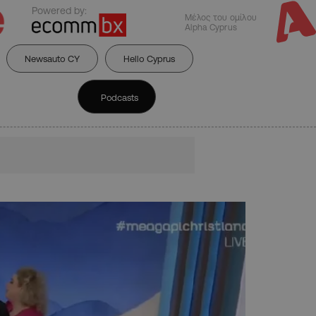
Powered by:
Μέλος του ομίλου
Alpha Cyprus
Newsauto CY
Hello Cyprus
Podcasts