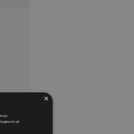
×
στών.
 σύμφωνα με