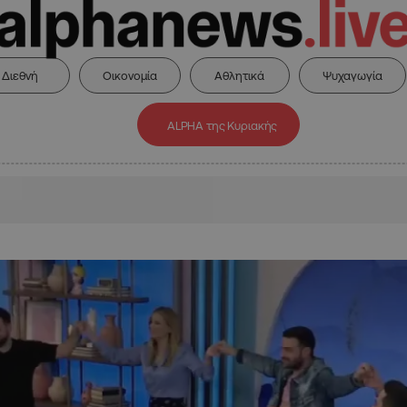
Διεθνή
Οικονομία
Αθλητικά
Ψυχαγωγία
ALPHA της Κυριακής