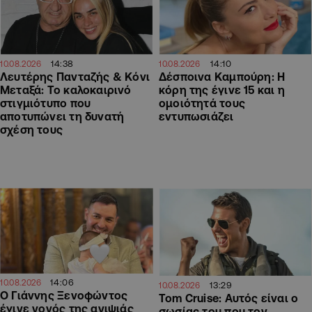
14:38
14:10
10.08.2026
10.08.2026
Λευτέρης Πανταζής & Κόνι
Δέσποινα Καμπούρη: Η
Μεταξά: Το καλοκαιρινό
κόρη της έγινε 15 και η
στιγμιότυπο που
ομοιότητά τους
αποτυπώνει τη δυνατή
εντυπωσιάζει
σχέση τους
14:06
10.08.2026
13:29
10.08.2026
O Γιάννης Ξενοφώντος
Tom Cruise: Αυτός είναι ο
έγινε νονός της ανιψιάς
σωσίας του που τον