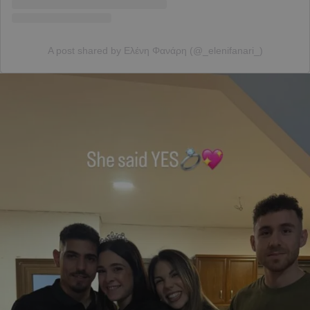
A post shared by Ελένη Φανάρη (@_elenifanari_)