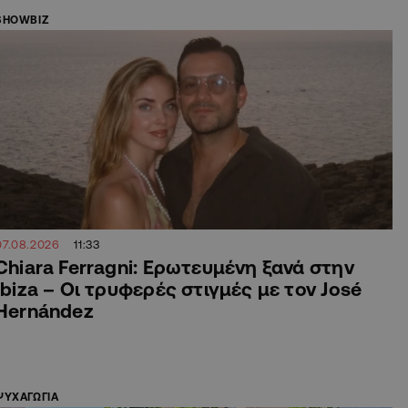
SHOWBIZ
07.08.2026
11:33
Chiara Ferragni: Ερωτευμένη ξανά στην
Ibiza – Οι τρυφερές στιγμές με τον José
Hernández
ΨΥΧΑΓΩΓΙΑ