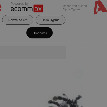
Powered by:
Μέλος του ομίλου
Alpha Cyprus
Newsauto CY
Hello Cyprus
Podcasts