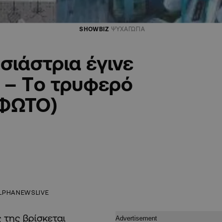
SHOWBIZ
ΨΥΧΑΓΩΓΙΑ
ιάστρια έγινε
 – Τo τρυφερό
(ΦΩΤΟ)
LPHANEWSLIVE
ς της βρίσκεται