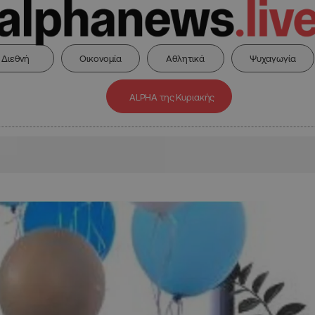
Διεθνή
Οικονομία
Αθλητικά
Ψυχαγωγία
ALPHA της Κυριακής