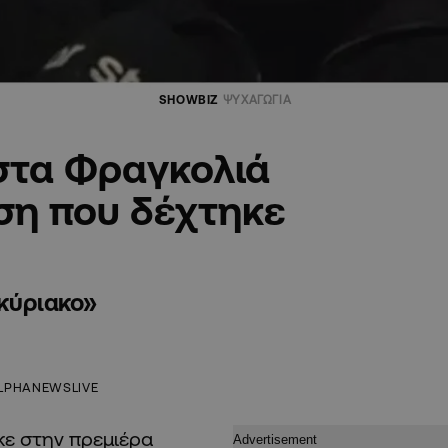
SHOWBIZ
ΨΥΧΑΓΩΓΙΑ
στα Φραγκολιά
ση που δέχτηκε
κύριακο»
LPHANEWSLIVE
κε στην πρεμιέρα