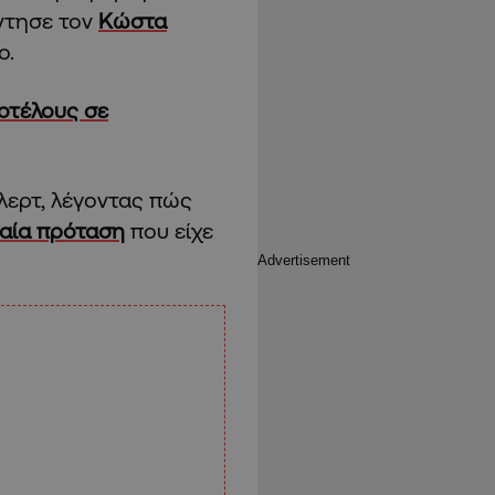
άντησε τον
Κώστα
ο.
οτέλους σε
λερτ, λέγοντας πώς
αία πρόταση
που είχε