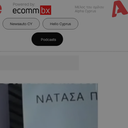
Powered by:
Μέλος του ομίλου
Alpha Cyprus
Newsauto CY
Hello Cyprus
Podcasts