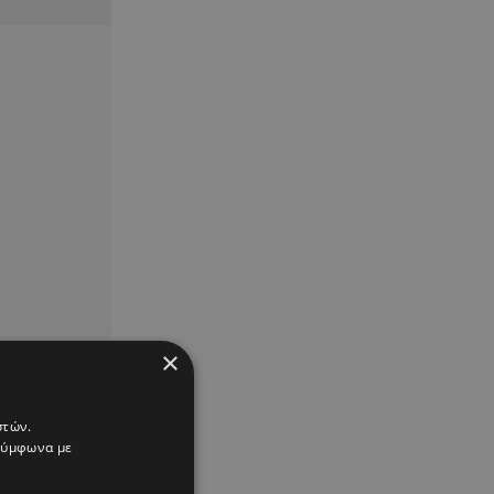
×
στών.
 σύμφωνα με