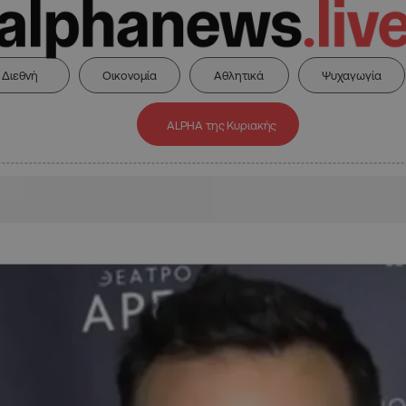
Διεθνή
Οικονομία
Αθλητικά
Ψυχαγωγία
ALPHA της Κυριακής