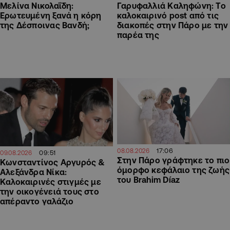
Μελίνα Νικολαΐδη:
Γαρυφαλλιά Καληφώνη: To
Ερωτευμένη ξανά η κόρη
καλοκαιρινό post από τις
της Δέσποινας Βανδή;
διακοπές στην Πάρο με την
παρέα της
17:06
08.08.2026
09:51
09.08.2026
Στην Πάρο γράφτηκε το πιο
Κωνσταντίνος Αργυρός &
όμορφο κεφάλαιο της ζωής
Αλεξάνδρα Νίκα:
του Brahim Díaz
Καλοκαιρινές στιγμές με
την οικογένειά τους στο
απέραντο γαλάζιο