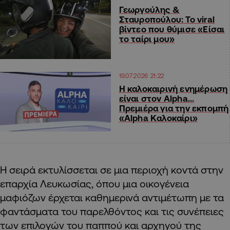
Γεωργούλης &
Σταυροπούλου: Το viral
βίντεο που θύμισε «Είσαι
το ταίρι μου»
19.07.2026 21:22
Η καλοκαιρινή ενημέρωση
είναι στον Alpha…
Πρεμιέρα για την εκπομπή
«Alpha Καλοκαίρι»
Η σειρά εκτυλίσσεται σε μια περιοχή κοντά στην
επαρχία Λευκωσίας, όπου μια οικογένεια
μαφιόζων έρχεται καθημερινά αντιμέτωπη με τα
φαντάσματα του παρελθόντος και τις συνέπειες
των επιλογών του παππού και αρχηγού της