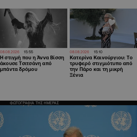
15:55
15:10
08.08.2026
08.08.2026
H στιγμή που η Άννα Βίσση
Κατερίνα Καινούργιου: Tο
άκουσε Τσιτσάνη από
τρυφερό στιγμιότυπο από
μπάντα δρόμου
την Πάρο και τη μικρή
Ξένια
ΦΩΤΟΓΡΑΦΙΑ ΤΗΣ ΗΜΕΡΑΣ