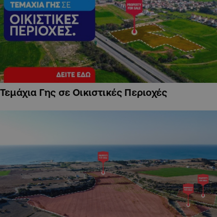
Τεμάχια Γης σε Οικιστικές Περιοχές