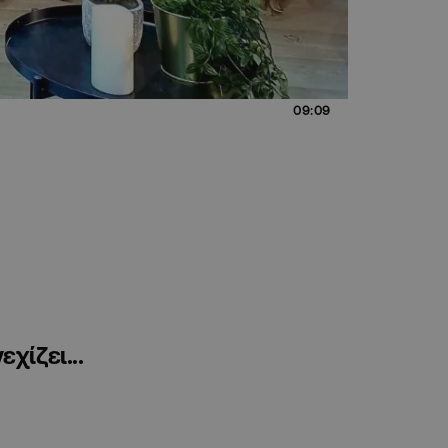
09:09
χίζει...