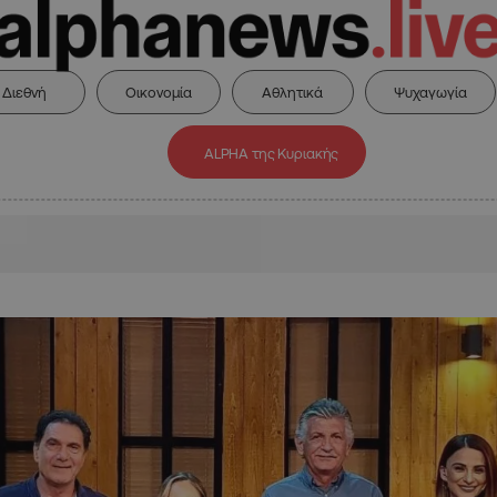
Διεθνή
Οικονομία
Αθλητικά
Ψυχαγωγία
ALPHA της Κυριακής