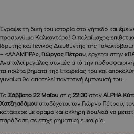
Έγραψε τη δική του ιστορία στο γήπεδο και έμειν
προσωνύμιο Καλκαντέρα! Ο παλαίμαχος επιθετικ
Ιδρυτής και Γενικός Διευθυντής της Γαλακτοβιομ
– «ΑΛΑΜΠΡΑ»,
Γιώργος Πέτρου
, έρχεται στην
«Π
Αναπολεί μεγάλες στιγμές από την ποδοσφαιρική
τα πρώτα βήματα της Εταιρείας του και αποκαλύπτ
γυναίκα θα αποτελεί παντοτινή έμπνευσή του…
Το
Σάββατο
22 Μαΐου
στις
22:30
στον
Α
LPHA Κύπ
Χατζηαδάμου
υποδέχεται τον Γιώργο Πέτρου, τ
κατάφερε με όραμα και σκληρή δουλειά να μετατ
παράδοση σε επιχειρηματική ευκαιρία.