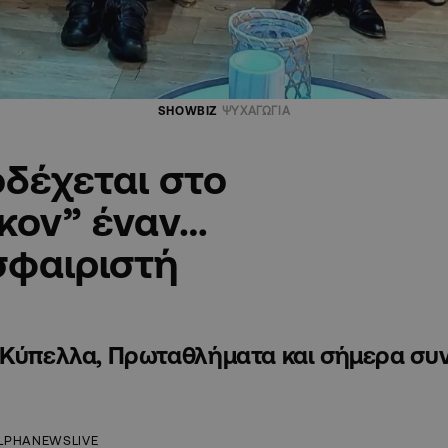
SHOWBIZ
ΨΥΧΑΓΩΓΙΑ
δέχεται στο
κον” έναν…
σφαιριστή
 Κύπελλα, Πρωταθλήματα και σήμερα συνε
LPHANEWSLIVE