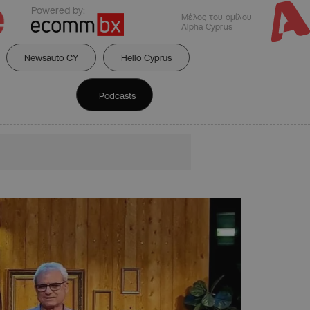
Powered by:
Μέλος του ομίλου
Alpha Cyprus
Newsauto CY
Hello Cyprus
Podcasts