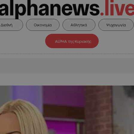
Διεθνή
Οικονομία
Αθλητικά
Ψυχαγωγία
ALPHA της Κυριακής