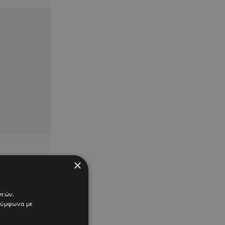
×
στών.
 σύμφωνα με