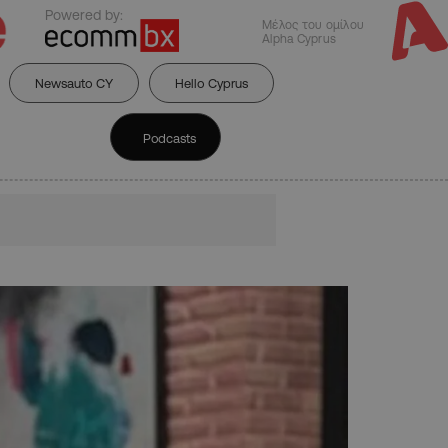
Powered by:
Μέλος του ομίλου
Alpha Cyprus
Newsauto CY
Hello Cyprus
Podcasts