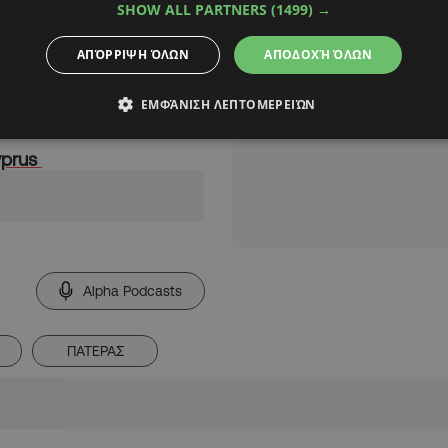
SHOW ALL PARTNERS
(1499) →
τέρα, γνωρίζοντας μας
ΑΠΌΡΡΙΨΗ ΌΛΩΝ
ΑΠΟΔΟΧΉ ΌΛΩΝ
ΕΜΦΆΝΙΣΗ ΛΕΠΤΟΜΕΡΕΙΏΝ
μφανή.
yprus
Alpha Podcasts
ΠΑΤΕΡΑΣ