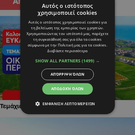
Αυτός ο ιστότοπος
χρησιμοποιεί cookies
Αυτός ο ιστότοπος χρησιμοποιεί cookies για
τη βελτίωση της εμπειρίας των χρηστών.
Χρησιμοποιώντας τον ιστότοπό μας, παρέχετε
τη συγκατάθεσή σας για όλα τα cookies
σύμφωνα με την Πολιτική μας για τα cookies.
Διαβάστε περισσότερα
SHOW ALL PARTNERS
(1499) →
ΑΠΌΡΡΙΨΗ ΌΛΩΝ
ΑΠΟΔΟΧΉ ΌΛΩΝ
ΕΜΦΆΝΙΣΗ ΛΕΠΤΟΜΕΡΕΙΏΝ
Τεμάχια Γης σε Οικιστικές Περιοχές