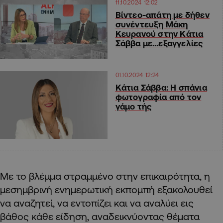
11.10.2024 12:02
Βίντεο-απάτη με δήθεν
συνέντευξη Μάκη
Κευρανού στην Κάτια
Σάββα με…εξαγγελίες
01.10.2024 12:24
Κάτια Σάββα: Η σπάνια
φωτογραφία από τον
γάμο τής
Με το βλέμμα στραμμένο στην επικαιρότητα, η
μεσημβρινή ενημερωτική εκπομπή εξακολουθεί
να αναζητεί, να εντοπίζει και να αναλύει εις
βάθος κάθε είδηση,
αναδεικνύοντας θέματα