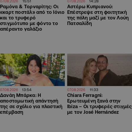
15:51
14:28
07.08.2026
07.08.2026
Ραμόνα & Τορναρίτης: Οι
Αστέρω Κυπριανού:
«καρτ ποστάλ» από το Ιόνιο
Επέστρεψε στη φοιτητική
και το τρυφερό
της πόλη μαζί με τον Λούη
στιγμιότυπο με φόντο το
Πατσαλίδη
απέραντο γαλάζιο
13:54
11:33
07.08.2026
07.08.2026
Δανάη Μπάρκα: Η
Chiara Ferragni:
αποστομωτική απάντησή
Ερωτευμένη ξανά στην
της σε σχόλιο για πλαστική
Ibiza – Οι τρυφερές στιγμές
επέμβαση
με τον José Hernández