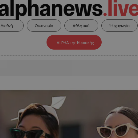
Διεθνή
Οικονομία
Αθλητικά
Ψυχαγωγία
ALPHA της Κυριακής