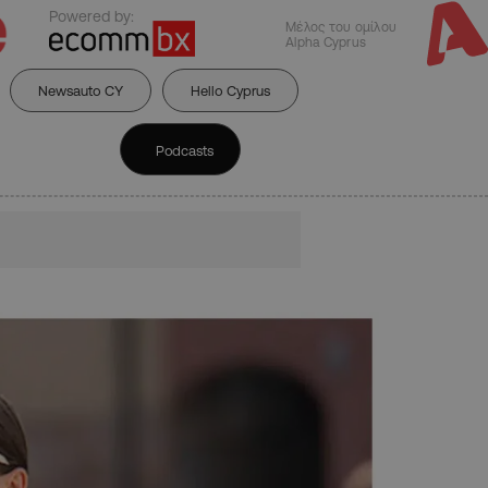
Powered by:
Μέλος του ομίλου
Alpha Cyprus
Newsauto CY
Hello Cyprus
Podcasts