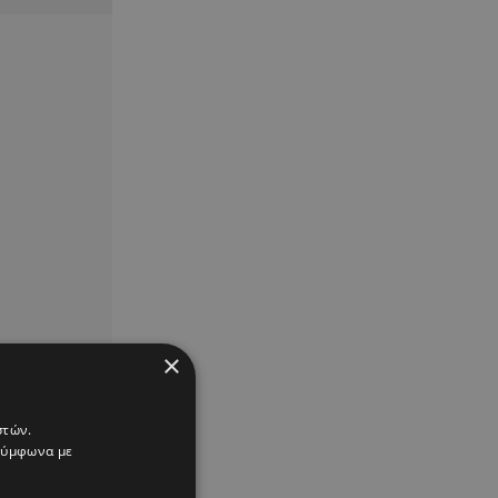
×
στών.
 σύμφωνα με