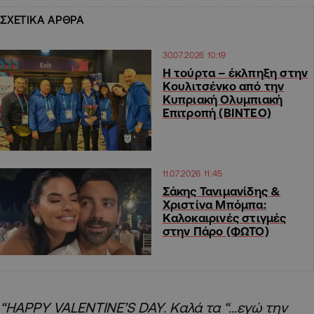
ΣΧΕΤΙΚΑ ΑΡΘΡΑ
30.07.2026 10:19
Η τούρτα – έκλπηξη στην
Κουλιτσένκο από την
Κυπριακή Ολυμπιακή
Επιτροπή (ΒΙΝΤΕΟ)
11.07.2026 11:45
Σάκης Τανιμανίδης &
Χριστίνα Μπόμπα:
Καλοκαιρινές στιγμές
στην Πάρο (ΦΩΤΟ)
“HAPPY VALENTINE’S DAY. Καλά τα “…εγώ την