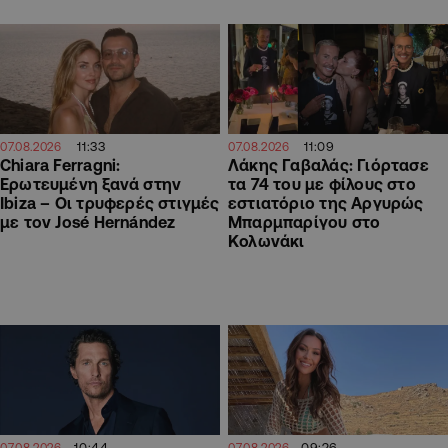
11:33
11:09
07.08.2026
07.08.2026
Chiara Ferragni:
Λάκης Γαβαλάς: Γιόρτασε
Ερωτευμένη ξανά στην
τα 74 του με φίλους στο
Ibiza – Οι τρυφερές στιγμές
εστιατόριο της Αργυρώς
με τον José Hernández
Μπαρμπαρίγου στο
Κολωνάκι
10:44
09:26
07.08.2026
07.08.2026