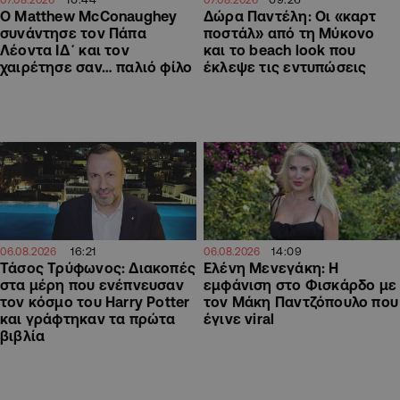
Ο Matthew McConaughey
Δώρα Παντέλη: Οι «καρτ
συνάντησε τον Πάπα
ποστάλ» από τη Μύκονο
Λέοντα ΙΔ΄ και τον
και το beach look που
χαιρέτησε σαν… παλιό φίλο
έκλεψε τις εντυπώσεις
16:21
14:09
06.08.2026
06.08.2026
Τάσος Τρύφωνος: Διακοπές
Ελένη Μενεγάκη: Η
στα μέρη που ενέπνευσαν
εμφάνιση στο Φισκάρδο με
τον κόσμο του Harry Potter
τον Μάκη Παντζόπουλο που
και γράφτηκαν τα πρώτα
έγινε viral
βιβλία