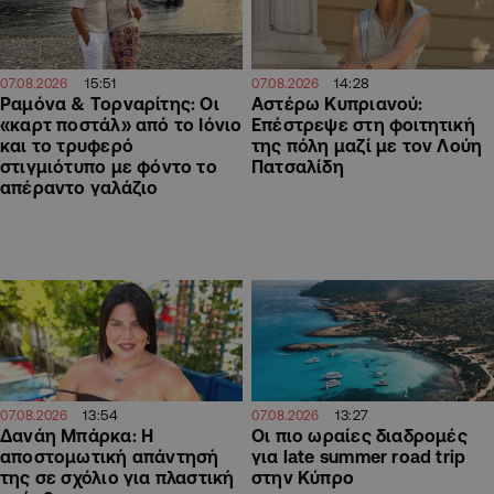
15:51
14:28
07.08.2026
07.08.2026
Ραμόνα & Τορναρίτης: Οι
Αστέρω Κυπριανού:
«καρτ ποστάλ» από το Ιόνιο
Επέστρεψε στη φοιτητική
και το τρυφερό
της πόλη μαζί με τον Λούη
στιγμιότυπο με φόντο το
Πατσαλίδη
απέραντο γαλάζιο
13:54
13:27
07.08.2026
07.08.2026
Δανάη Μπάρκα: Η
Οι πιο ωραίες διαδρομές
αποστομωτική απάντησή
για late summer road trip
της σε σχόλιο για πλαστική
στην Κύπρο