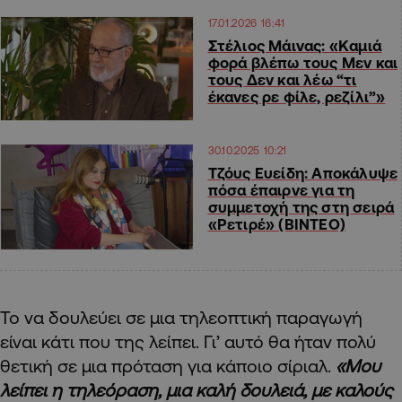
17.01.2026 16:41
Στέλιος Μάινας: «Καμιά
φορά βλέπω τους Μεν και
τους Δεν και λέω “τι
έκανες ρε φίλε, ρεζίλι”»
30.10.2025 10:21
Τζόυς Ευείδη: Αποκάλυψε
πόσα έπαιρνε για τη
συμμετοχή της στη σειρά
«Ρετιρέ» (ΒΙΝΤΕΟ)
Το να δουλεύει σε μια τηλεοπτική παραγωγή
είναι κάτι που της λείπει. Γι’ αυτό θα ήταν πολύ
θετική σε μια πρόταση για κάποιο σίριαλ.
«Μου
λείπει η τηλεόραση, μια καλή δουλειά, με καλούς