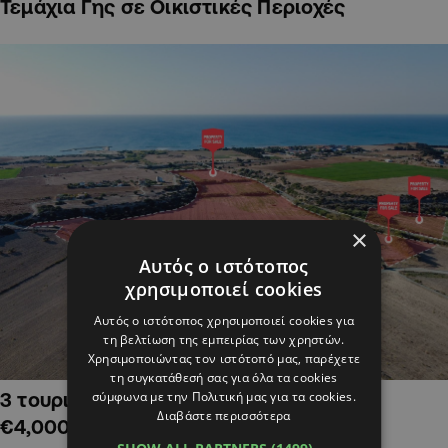
Τεμάχια Γης σε Οικιστικές Περιοχές
×
Αυτός ο ιστότοπος
χρησιμοποιεί cookies
Αυτός ο ιστότοπος χρησιμοποιεί cookies για
τη βελτίωση της εμπειρίας των χρηστών.
Χρησιμοποιώντας τον ιστότοπό μας, παρέχετε
τη συγκατάθεσή σας για όλα τα cookies
σύμφωνα με την Πολιτική μας για τα cookies.
3 τουριστικά χωράφια στην Αλαμινό,
Διαβάστε περισσότερα
€4,000,000