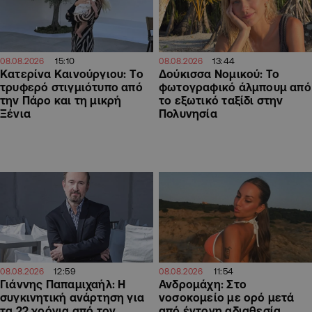
15:10
13:44
08.08.2026
08.08.2026
Κατερίνα Καινούργιου: Tο
Δούκισσα Νομικού: Το
τρυφερό στιγμιότυπο από
φωτογραφικό άλμπουμ από
την Πάρο και τη μικρή
το εξωτικό ταξίδι στην
Ξένια
Πολυνησία
12:59
11:54
08.08.2026
08.08.2026
Γιάννης Παπαμιχαήλ: Η
Ανδρομάχη: Στο
συγκινητική ανάρτηση για
νοσοκομείο με ορό μετά
τα 22 χρόνια από τον
από έντονη αδιαθεσία