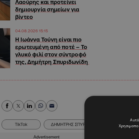
Λαούρης και προτείνει
δημιουργία σημείων για
βίντεο
04.08.2026 15:15
H Ιωάννα Τούνη είναι πιο
ερωτευμένη από ποτέ – Το
γλυκό φιλί στον σύντροφό
της, Δημήτρη Σπυριδωνίδη
Αυτό
TikTok
ΔΗΜΗΤΡΗΣ ΣΠΥΡΙΔΩΝΙΔΗΣ
ΔΙΑΚΟ
Χρησιμοποι
Advertisement