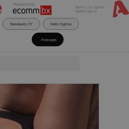
Powered by:
Μέλος του ομίλου
Alpha Cyprus
Newsauto CY
Hello Cyprus
Podcasts