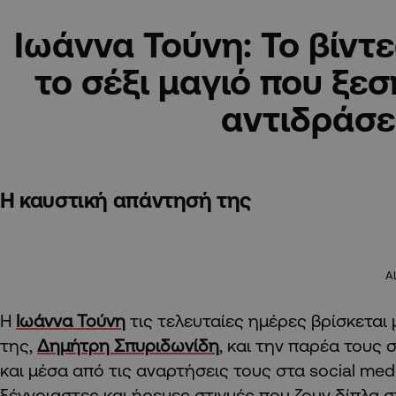
Ιωάννα Τούνη: Το βίντε
το σέξι μαγιό που ξε
αντιδράσ
Η καυστική απάντησή της
A
Η
Ιωάννα Τούνη
τις τελευταίες ημέρες βρίσκεται
της,
Δημήτρη Σπυριδωνίδη
, και την παρέα τους
και μέσα από τις αναρτήσεις τους στα social medi
ξέγνοιαστες και ήρεμες στιγμές που ζουν δίπλα 