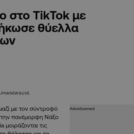
ο στο TikTok με
σήκωσε θύελλα
εων
LPHANEWSLIVE
 μαζί με τον σύντροφό
 στην πανέμορφη Νάξο
a μοιράζονται τις
στη θάλασσα και τα