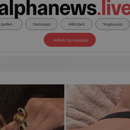
Διεθνή
Οικονομία
Αθλητικά
Ψυχαγωγία
ALPHA της Κυριακής