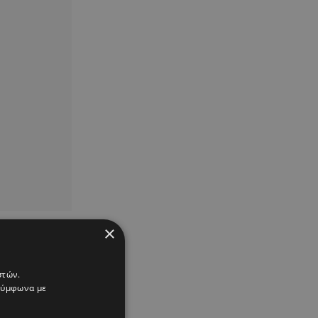
×
στών.
 σύμφωνα με