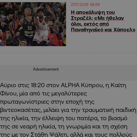
27.07.2026 08:59
Η αποκάλυψη του
Στραζέλ: «Με ήθελαν
όλοι, εκτός από
Παναθηναϊκό και Χάποελ»
Advertisement
Αύριο στις 18:20 στον ALPHA Κύπρου, η Καίτη
Φίνου, μία από τις μεγαλύτερες
πρωταγωνίστριες στην εποχή της
βιντεοκασέτας, μιλάει για την τραυματική παιδική
της ηλικία, την έλλειψη του πατέρα, το βιασμό
της σε νεαρή ηλικία, τη γνωριμία και τη σχέση
της με τον Στάθη Ψάλτη, αλλά και τους πολλούς