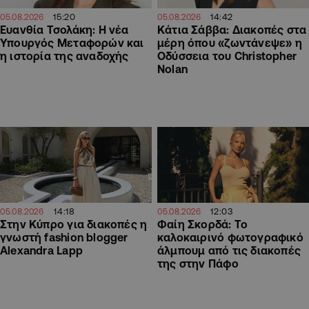
15:20
14:42
05.08.2026
05.08.2026
Ευανθία Τσολάκη: Η νέα
Κάτια Σάββα: Διακοπές στα
Υπουργός Μεταφορών και
μέρη όπου «ζωντάνεψε» η
η ιστορία της αναδοχής
Οδύσσεια του Christopher
Nolan
14:18
12:03
05.08.2026
05.08.2026
Στην Κύπρο για διακοπές η
Φαίη Σκορδά: Το
γνωστή fashion blogger
καλοκαιρινό φωτογραφικό
Alexandra Lapp
άλμπουμ από τις διακοπές
της στην Πάφο