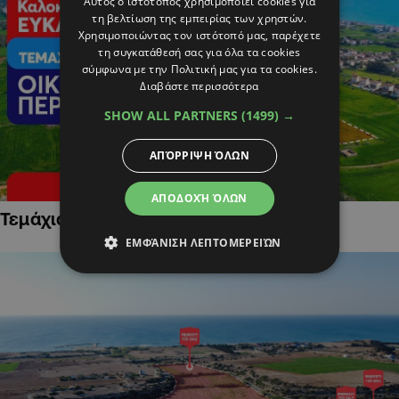
Αυτός ο ιστότοπος χρησιμοποιεί cookies για
τη βελτίωση της εμπειρίας των χρηστών.
Χρησιμοποιώντας τον ιστότοπό μας, παρέχετε
τη συγκατάθεσή σας για όλα τα cookies
σύμφωνα με την Πολιτική μας για τα cookies.
Διαβάστε περισσότερα
SHOW ALL PARTNERS
(1499) →
ΑΠΌΡΡΙΨΗ ΌΛΩΝ
ΑΠΟΔΟΧΉ ΌΛΩΝ
Τεμάχια Γης σε Οικιστικές Περιοχές
ΕΜΦΆΝΙΣΗ ΛΕΠΤΟΜΕΡΕΙΏΝ