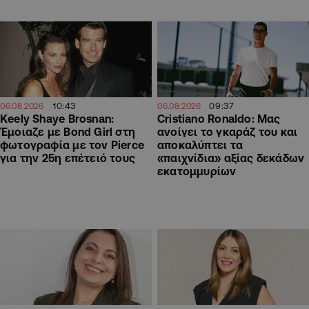
10:43
09:37
06.08.2026
06.08.2026
Keely Shaye Brosnan:
Cristiano Ronaldo: Μας
Έμοιαζε με Bond Girl στη
ανοίγει το γκαράζ του και
φωτογραφία με τον Pierce
αποκαλύπτει τα
για την 25η επέτειό τους
«παιχνίδια» αξίας δεκάδων
εκατομμυρίων