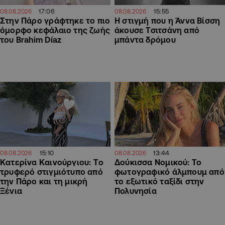
17:06
15:55
08.08.2026
08.08.2026
Στην Πάρο γράφτηκε το πιο
H στιγμή που η Άννα Βίσση
όμορφο κεφάλαιο της ζωής
άκουσε Τσιτσάνη από
του Brahim Díaz
μπάντα δρόμου
15:10
13:44
08.08.2026
08.08.2026
Κατερίνα Καινούργιου: Tο
Δούκισσα Νομικού: Το
τρυφερό στιγμιότυπο από
φωτογραφικό άλμπουμ από
την Πάρο και τη μικρή
το εξωτικό ταξίδι στην
Ξένια
Πολυνησία