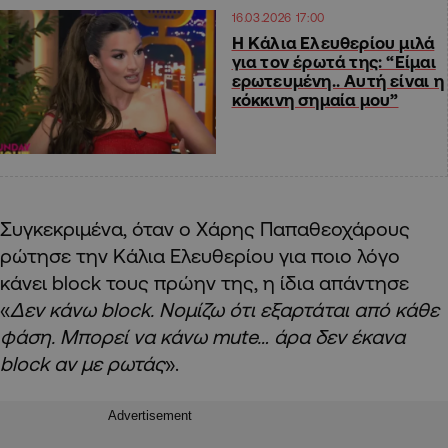
16.03.2026 17:00
H Kάλια Ελευθερίου μιλά
για τον έρωτά της: “Είμαι
ερωτευμένη.. Αυτή είναι η
κόκκινη σημαία μου”
Συγκεκριμένα, όταν ο Χάρης Παπαθεοχάρους
ρώτησε την Κάλια Ελευθερίου για ποιο λόγο
κάνει block τους πρώην της, η ίδια απάντησε
«
Δεν κάνω block. Νομίζω ότι εξαρτάται από κάθε
φάση. Μπορεί να κάνω mute… άρα δεν έκανα
block αν με ρωτάς
».
Advertisement