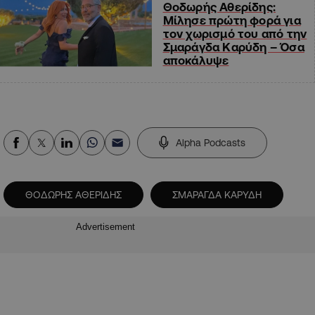
Θοδωρής Αθερίδης:
Μίλησε πρώτη φορά για
τον χωρισμό του από την
Σμαράγδα Καρύδη – Όσα
αποκάλυψε
Alpha Podcasts
ΘΟΔΩΡΗΣ ΑΘΕΡΙΔΗΣ
ΣΜΑΡΑΓΔΑ ΚΑΡΥΔΗ
Advertisement