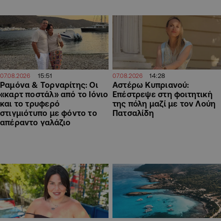
15:51
14:28
07.08.2026
07.08.2026
Ραμόνα & Τορναρίτης: Οι
Αστέρω Κυπριανού:
«καρτ ποστάλ» από το Ιόνιο
Επέστρεψε στη φοιτητική
και το τρυφερό
της πόλη μαζί με τον Λούη
στιγμιότυπο με φόντο το
Πατσαλίδη
απέραντο γαλάζιο