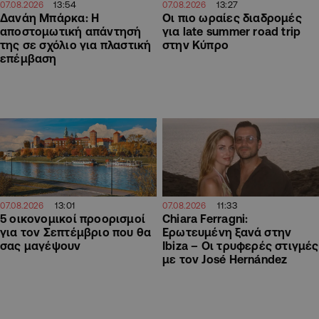
13:54
13:27
07.08.2026
07.08.2026
Δανάη Μπάρκα: Η
Οι πιο ωραίες διαδρομές
αποστομωτική απάντησή
για late summer road trip
της σε σχόλιο για πλαστική
στην Κύπρο
επέμβαση
13:01
11:33
07.08.2026
07.08.2026
5 οικονομικοί προορισμοί
Chiara Ferragni:
για τον Σεπτέμβριο που θα
Ερωτευμένη ξανά στην
σας μαγέψουν
Ibiza – Οι τρυφερές στιγμές
με τον José Hernández