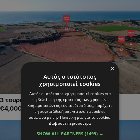
×
Αυτός ο ιστότοπος
χρησιμοποιεί cookies
Αυτός ο ιστότοπος χρησιμοποιεί cookies για
3 τουριστικά χωράφια στην Αλαμινό,
τη βελτίωση της εμπειρίας των χρηστών.
Χρησιμοποιώντας τον ιστότοπό μας, παρέχετε
€4,000,000
τη συγκατάθεσή σας για όλα τα cookies
σύμφωνα με την Πολιτική μας για τα cookies.
Διαβάστε περισσότερα
SHOW ALL PARTNERS
(1499) →