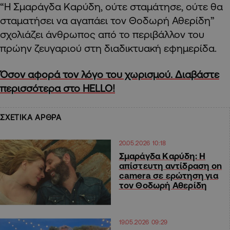
“Η Σμαράγδα Καρύδη, ούτε σταμάτησε, ούτε θα
σταματήσει να αγαπάει τον Θοδωρή Αθερίδη”
σχολιάζει άνθρωπος από το περιβάλλον του
πρώην ζευγαριού στη διαδικτυακή εφημερίδα.
Όσον αφορά τον λόγο του χωρισμού. Διαβάστε
περισσότερα στο HELLO!
ΣΧΕΤΙΚΑ ΑΡΘΡΑ
20.05.2026 10:18
Σμαράγδα Καρύδη: Η
απίστευτη αντίδραση on
camera σε ερώτηση για
τον Θοδωρή Αθερίδη
19.05.2026 09:29